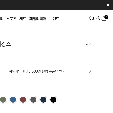
✕
0
티
스포츠
세트
패밀리웨어
브랜드
티깅스
★
0
(
0
)
회원가입 후 75,000원 웰컴 쿠폰팩 받기