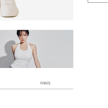
에어 T-BACK
7,900원
리뷰(
0
)