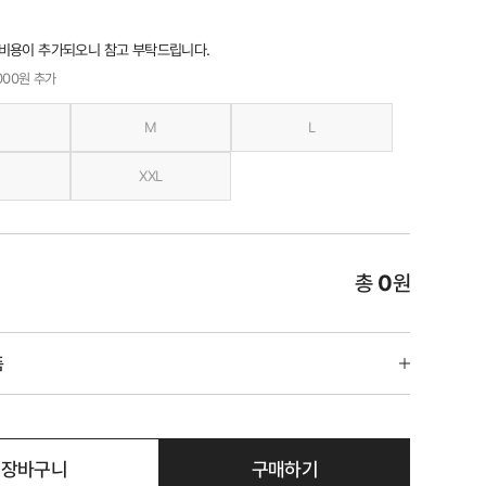
 비용이 추가되오니 참고 부탁드립니다.
,000원 추가
M
L
XXL
총
0
원
품
장바구니
구매하기