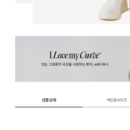
상품상세
색상&사이즈