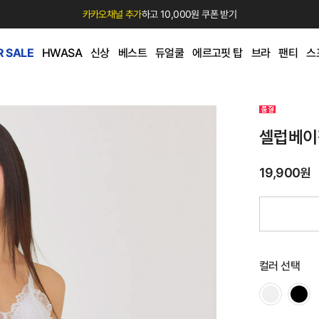
카카오채널 추가
하고 10,000원 쿠폰 받기
 SALE
HWASA
신상
베스트
듀얼쿨
에르고핏 탑
브라
팬티
스
셀럽베이
19,900원
컬러 선택