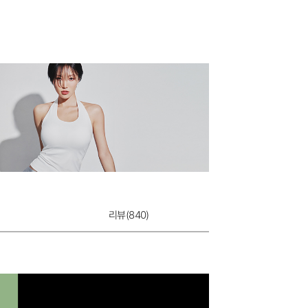
셀럽 팬티
8,900원
리뷰(
840
)