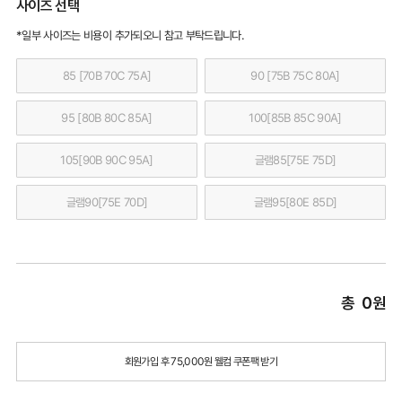
사이즈 선택
*일부 사이즈는 비용이 추가되오니 참고 부탁드립니다.
85 [70B 70C 75A]
90 [75B 75C 80A]
95 [80B 80C 85A]
100[85B 85C 90A]
105[90B 90C 95A]
글램85[75E 75D]
글램90[75E 70D]
글램95[80E 85D]
총
0
원
회원가입 후 75,000원 웰컴 쿠폰팩 받기