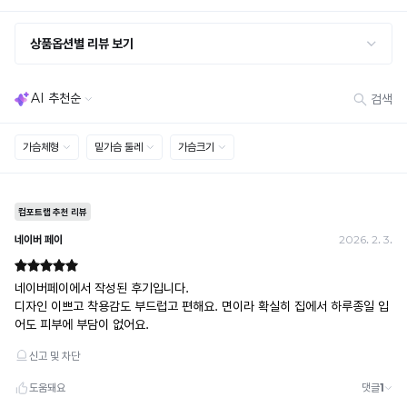
· 수령 후 7일 초과 / 택 제거·세탁·착용·훼손·오염된 상품
· 불량·오배송이라도 택 제거 또는 세탁 후에는 불가
· 사이즈 허용 오차(약 1cm) / 실밥·미세 컬러 차이 등 대량생산 특성에 의한 사소한 차이
· 고객 부주의로 인한 변형·훼손·오염
· 다종 PACK 구성 상품의 부분 반품 및 타상품 교환 불가
[결제]
무통장(가상계좌)
· 입금자명: ㈜컴포트랩 / 주문 후 3일 이내 입금 (기간 초과 시 자동 취소, 복구 불가)
· 금액·은행·계좌번호 오입력 시 송금 불가 → 정확히 확인 후 입금 / 문의: 1:1 채팅
· 여러 건 주문 시 가상계좌별로 각각 입금 (총액 일괄 입금 불가)
예) 1만원 A + 1만원 B → 각 1만원씩 입금 O / 합산 2만원 입금 ✕
휴대폰 결제
· 취소 가능: 결제한 당월 말일까지
예) 12/30 결제 → 12/31까지 취소 가능
· 당월 취소 불가 시: 수수료 3.5% 차감 후 현금 환불
쿠폰
· 일반 상품 구매 시에만 적용 가능
· 이벤트·1+1·세트·할인 적용 상품·ACC·프리미엄·다종구성 상품은 적용 불가
· 배송 준비 중이라도 송장 등록 후에는 주문 취소 불가
· 배송 중 미협의 반품 접수 시, 회수 완료 후 단순변심 반품으로 처리되어 배송비가 부과
됩니다.