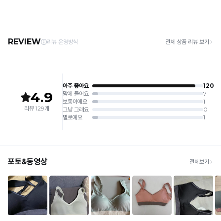
3. 건조기 사용 시 고온으로 인한 제품 손상 및 변형이 발생할 수 있으므로 자연 건조해
· 택배사: 한진택배 (1588-0011) | 기본 배송비 2,500원 / 3만원 이상 무료배송
주세요.
· 제주 +3,000원 / 도서산간 +5,000원 (교환·반품 시 왕복 총 비용 11,000원
4. 짙은 색상과 밝은 색상은 분리하여 세탁해 주세요.
~15,000원)
5. 땀과 비 등에 젖은 상태로 방치할 경우, 변색 또는 이염현상이 나타날 수 있습니다.
· 평일 오전 10시 이전 결제 완료 시 당일 발송 (이후 1~3 영업일 소요)
6. 소비자 부주의로 인한 제품 손상은 보상되지 않습니다.
· 주문 폭주 시 순차 발송으로 배송이 지연될 수 있는 점 양해 부탁드리며, 배송 지연은 무
상 반품 사유에 해당하지 않습니다.
[Product Info]
제조원: (주)컴포트랩 협력 업체
[교환 / 반품]
판매원: (주)컴포트랩
접수
제조국:
중국
· 수령 후 7일 이내 마이페이지 또는 1:1 채팅으로 접수 → 수령 후 10일 이내 도착분 처리
가능
배송비
· 단순변심 (사이즈·컬러·디자인 변경): 교환·반품 배송비 5,000원
· 불량 상품: 동일 상품(동일 컬러·사이즈) 1회 교환 / 다른 디자인 교환 시 배송비 5,000
원
· 빠른 수령이 필요할 경우, 교환보다 전체반품 후 재구매를 권장합니다.
(교환: 약 10영업일 / 반품: 약 7영업일 소요, 배송비 동일)
세트 교환 유의
· 옵션 품절 우려가 있으므로 세트 구매 시 함께 반송 권장
· 단품 반송 후 품절 시 대체 상품 안내 / 추가 접수 시 배송비 발생 가능
교환·반품 불가