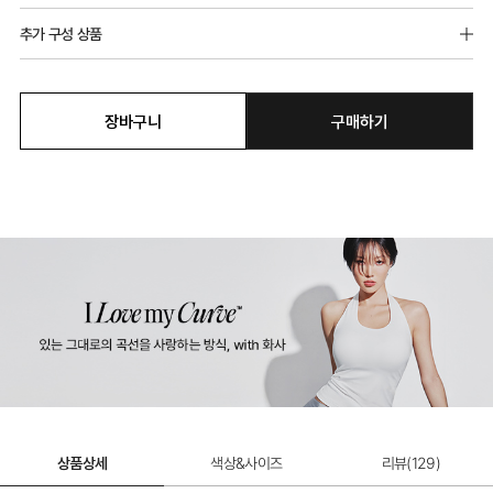
추가 구성 상품
장바구니
구매하기
쉬는날 팬티
11,900원
상품상세
색상&사이즈
리뷰(
129
)