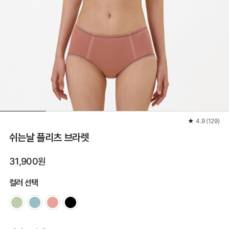
★
4.9
(
129
)
쉬는날 플리츠 브라렛
31,900원
컬러 선택