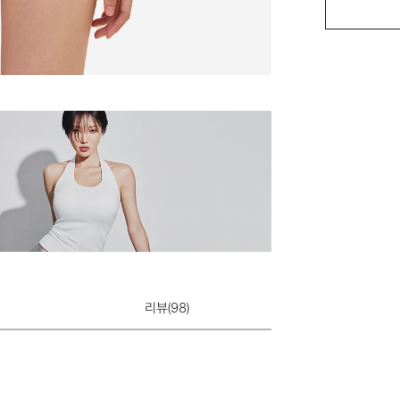
쉬는날 플리츠 레
10,900원
리뷰(
98
)