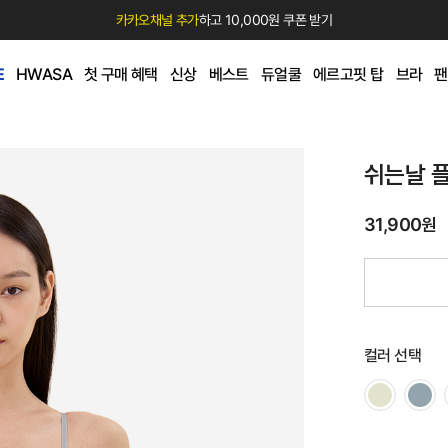
카카오채널 추가
하고 10,000원 쿠폰 받기
E
HWASA
첫 구매 혜택
신상
베스트
듀얼쿨
에르고핏 탑
브라
팬
쉬는날 
31,900원
컬러 선택