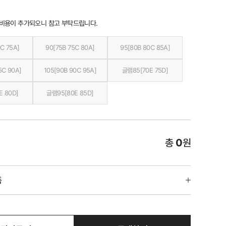
 비용이 추가되오니 참고 부탁드립니다.
C 75A]
90[75B 75C 80A]
95[80B 80C 85A]
5C 90A]
105[90B 90C 95A]
글램85[70E 75D]
E 80D]
글램95[80E 85D]
총
0
원
품