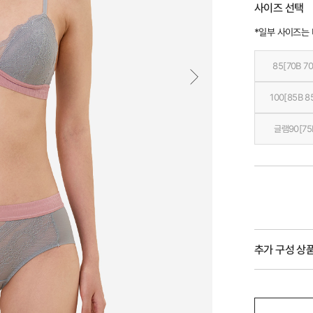
사이즈 선택
*일부 사이즈는
85[70B 70
100[85B 8
글램90[75
추가 구성 상