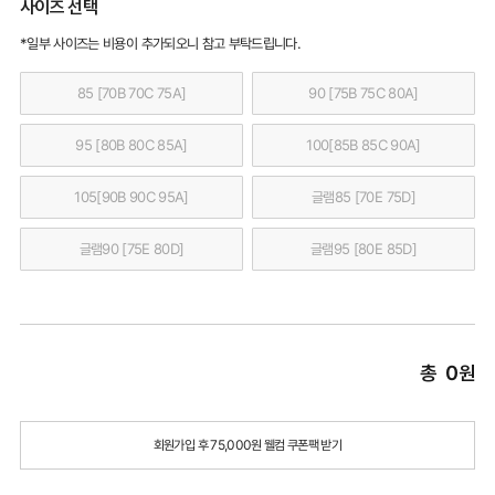
사이즈 선택
*일부 사이즈는 비용이 추가되오니 참고 부탁드립니다.
85 [70B 70C 75A]
90 [75B 75C 80A]
95 [80B 80C 85A]
100[85B 85C 90A]
105[90B 90C 95A]
글램85 [70E 75D]
글램90 [75E 80D]
글램95 [80E 85D]
총
0
원
회원가입 후 75,000원 웰컴 쿠폰팩 받기