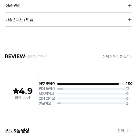
소재
감
한
상품 관리
면쟈가드:폴리에스터 65%, 면 35%
성
심
프리컷팅원단:나일론 68%, 폴리우레탄 32%
[Care Guide]
배송 / 교환 / 반품
테
소폭레이스: 나일론 82%, 폴리우레탄 18%
리
1. 고온 세탁은 제품 변형의 원인이 될 수 있으므로, 미지근한 물로 세탁해 주세요.
2. 기계 세탁을 할 경우 제품 손상 및 변형 방지를 위해, 반드시 세탁망을 사용해 주세요.
스
[배송]
스
몰드두께 : 전사이즈_6mm(물방울패드)
3. 건조기 사용 시 고온으로 인한 제품 손상 및 변형이 발생할 수 있으므로 자연 건조해
· 택배사: 한진택배 (1588-0011) | 기본 배송비 2,500원 / 3만원 이상 무료배송
트
듀
주세요.
· 제주 +3,000원 / 도서산간 +5,000원 (교환·반품 시 왕복 총 비용 11,000원
완
4. 짙은 색상과 밝은 색상은 분리하여 세탁해 주세요.
얼
~15,000원)
5. 땀과 비 등에 젖은 상태로 방치할 경우, 변색 또는 이염현상이 나타날 수 있습니다.
료
· 평일 오전 10시 이전 결제 완료 시 당일 발송 (이후 1~3 영업일 소요)
쿨
6. 소비자 부주의로 인한 제품 손상은 보상되지 않습니다.
· 주문 폭주 시 순차 발송으로 배송이 지연될 수 있는 점 양해 부탁드리며, 배송 지연은 무
안
상 반품 사유에 해당하지 않습니다.
[Product Info]
듀
감
제조원: (주)컴포트랩 협력 업체
[교환 / 반품]
얼
판매원: (주)컴포트랩
접수
피
쿨
제조국:
중국
· 수령 후 7일 이내 마이페이지 또는 1:1 채팅으로 접수 → 수령 후 10일 이내 도착분 처리
냉
부
가능
감
배송비
에
안
· 단순변심 (사이즈·컬러·디자인 변경): 교환·반품 배송비 5,000원
매
감
· 불량 상품: 동일 상품(동일 컬러·사이즈) 1회 교환 / 다른 디자인 교환 시 배송비 5,000
은
원
끄
Q-
· 빠른 수령이 필요할 경우, 교환보다 전체반품 후 재구매를 권장합니다.
럽
(교환: 약 10영업일 / 반품: 약 7영업일 소요, 배송비 동일)
MAX