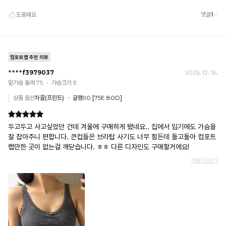
김
냉
없
감
수
이
치
몸
로
에
높
을
편
수
안
록
하
냉
감
게
성
밀
이
시
착
원
됩
합
니
니
다.
다.