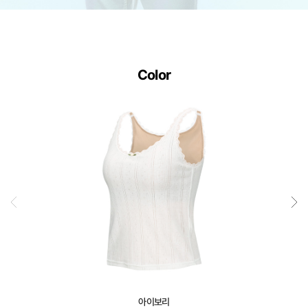
사
이
즈
별
Color
로
정
교
하
게
설
계
된
3D
일
체
형
아이보리