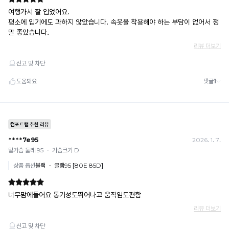
적
· 이벤트·1+1·세트·할인 적용 상품·ACC·프리미엄·다종구성 상품은 적용 불가
한
· 배송 준비 중이라도 송장 등록 후에는 주문 취소 불가
밴
착
· 배송 중 미협의 반품 접수 시, 회수 완료 후 단순변심 반품으로 처리되어 배송비가 부과
용
드
됩니다.
이
없
가
는
능
프
합
니
리
다.
커
Q-
팅
MAX
하
란?
촉
변
감
조
으
로
임
느
과
껴
지
배
는