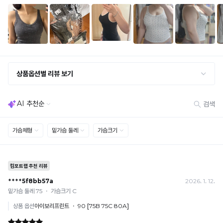
냉
게
세트 교환 유의
감
· 옵션 품절 우려가 있으므로 세트 구매 시 함께 반송 권장
닿
· 단품 반송 후 품절 시 대체 상품 안내 / 추가 접수 시 배송비 발생 가능
성
아
테
교환·반품 불가
스
· 수령 후 7일 초과 / 택 제거·세탁·착용·훼손·오염된 상품
쾌
· 불량·오배송이라도 택 제거 또는 세탁 후에는 불가
트
적
· 사이즈 허용 오차(약 1cm) / 실밥·미세 컬러 차이 등 대량생산 특성에 의한 사소한 차이
를
· 고객 부주의로 인한 변형·훼손·오염
한
완
· 다종 PACK 구성 상품의 부분 반품 및 타상품 교환 불가
료
착
한
[결제]
용
소
무통장(가상계좌)
감
재
· 입금자명: ㈜컴포트랩 / 주문 후 3일 이내 입금 (기간 초과 시 자동 취소, 복구 불가)
· 금액·은행·계좌번호 오입력 시 송금 불가 → 정확히 확인 후 입금 / 문의: 1:1 채팅
로
을
· 여러 건 주문 시 가상계좌별로 각각 입금 (총액 일괄 입금 불가)
더
예) 1만원 A + 1만원 B → 각 1만원씩 입금 O / 합산 2만원 입금 ✕
유
욱
휴대폰 결제
시
지
· 취소 가능: 결제한 당월 말일까지
원
합
예) 12/30 결제 → 12/31까지 취소 가능
하
· 당월 취소 불가 시: 수수료 3.5% 차감 후 현금 환불
니
고
쿠폰
쾌
다.
· 일반 상품 구매 시에만 적용 가능