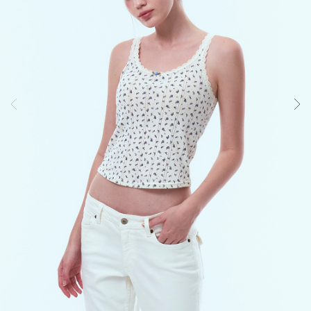
랩
의
인
체
공
학
설
계
기
술
입
니
다.