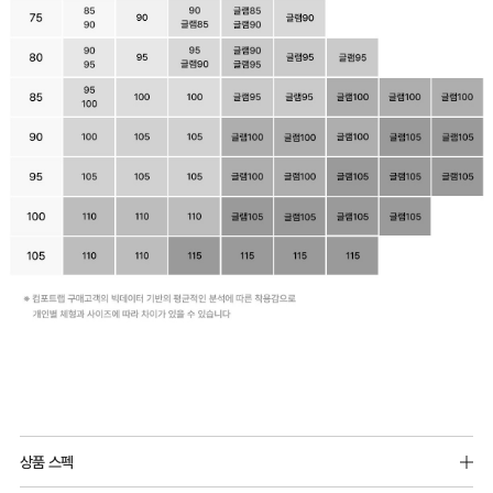
러
운
가
슴
라
인
을
완
성
합
니
다.
Q-
MAX
시
상품 스펙
냉
원