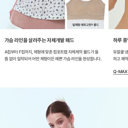
입
어
도
안
정
가슴 라인을 살려주는 자체개발 패드
하루 종
적
A컵부터 F컵까지, 체형에 맞춘 컴포트랩 자체제작 몰드가 들
듀얼쿨 냉
인
뜸 없이 밀착되어 어떤 체형이든 예쁜 가슴 라인을 완성합니다.
하고 쾌적
핏
을
Q-MAX
완
성
하
는
컴
포
트