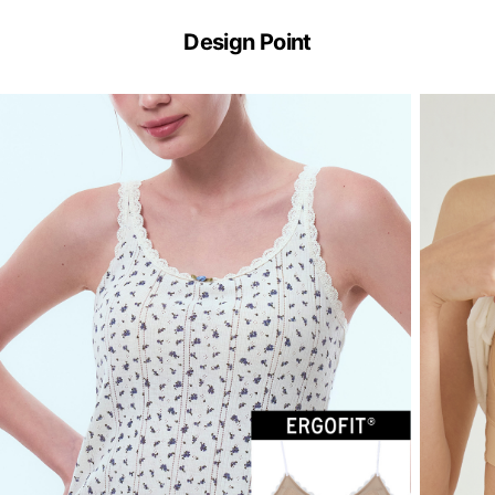
ERGOFIT®
기
Design Point
술
이
란?
ERGOFIT®
은
브
라
없
이
한
장
만