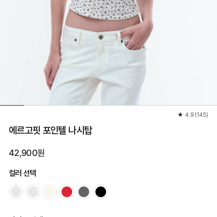
★
4.9
(
145
)
에르고핏 포인텔 나시탑
42,900원
컬러 선택