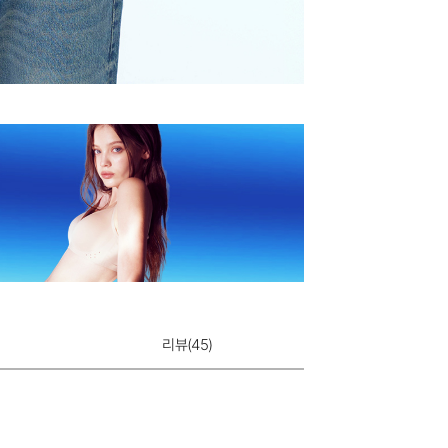
리뷰(
45
)