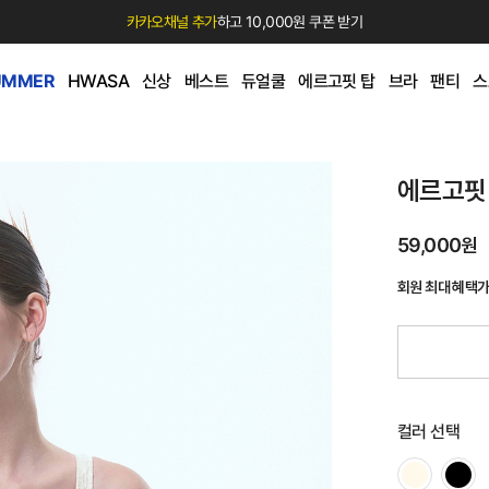
카카오채널 추가
하고 10,000원 쿠폰 받기
UMMER
HWASA
신상
베스트
듀얼쿨
에르고핏 탑
브라
팬티
스
에르고핏
59,000원
회원 최대 혜택
컬러 선택