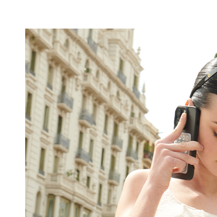
듀
얼
쿨
안
감
피
부
에
매
끄
럽
게
닿
아
쾌