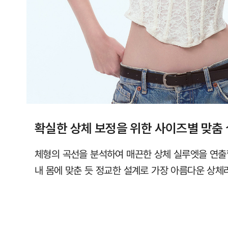
라
인
을
완
성
합
니
다.
확실한 상체 보정을 위한 사이즈별 맞춤
시
원
체형의 곡선을 분석하여 매끈한 상체 실루엣을 연출
한
내 몸에 맞춘 듯 정교한 설계로 가장 아름다운 상체
심
리
스