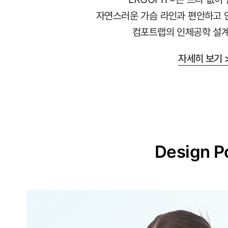
교
자연스러운 가슴 라인과 편안하고 
하
컴포트랩의 인체공학 설계
게
설
자세히 보기 
계
된
3D
일
체
형
Design P
몰
드
가
슴