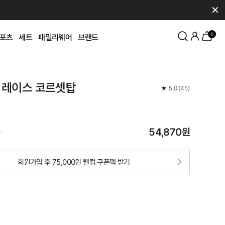
✕
0
포츠
세트
패밀리웨어
브랜드
 레이스 코르셋탑
★
5.0
(
45
)
54,870
원
가
회원가입 후 75,000원 웰컴 쿠폰팩 받기