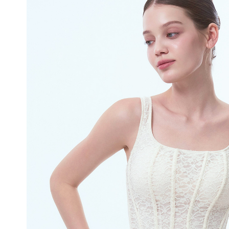
을
입
체
적
으
로
감
싸
자
연
스
러
운
가
슴