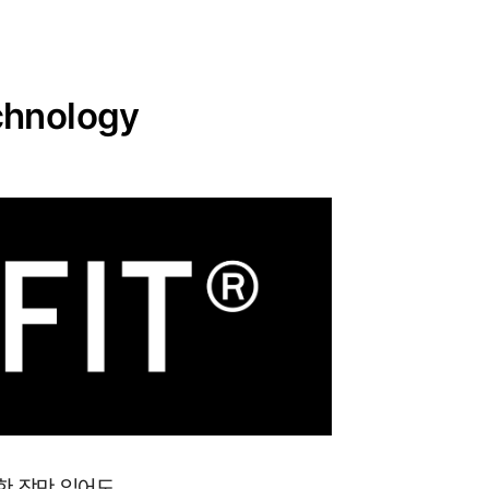
hnology
 한 장만 입어도