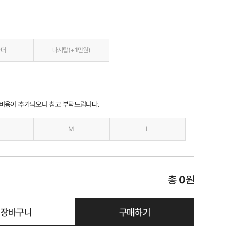
숄더
나시탑(+1만원)
 비용이 추가되오니 참고 부탁드립니다.
M
L
총
0
원
장바구니
구매하기