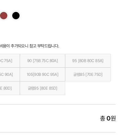
 비용이 추가되오니 참고 부탁드립니다.
0C 75A]
90 [75B 75C 80A]
95 [80B 80C 85A]
5C 90A]
105[90B 90C 95A]
글램85 [70E 75D]
E 80D]
글램95 [80E 85D]
총
0
원