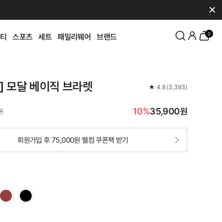
✕
0
티
스포츠
세트
패밀리웨어
브랜드
K] 모달 베이직 브라렛
★
4.8
(
3,393
)
10%
35,900원
원
회원가입 후 75,000원 웰컴 쿠폰팩 받기