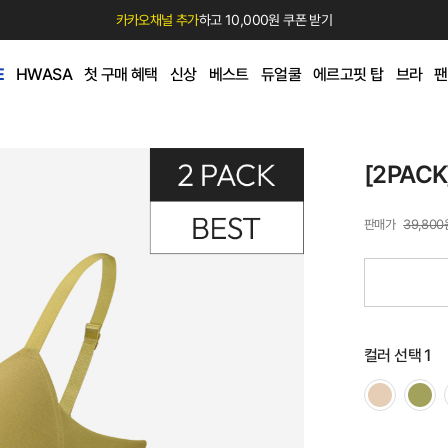
카카오채널 추가
하고 10,000원 쿠폰 받기
E
HWASA
첫 구매 혜택
신상
베스트
듀얼쿨
에르고핏 탑
브라
팬
[2PAC
39,800
컬러 선택 1