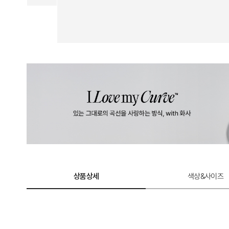
상품상세
색상&사이즈