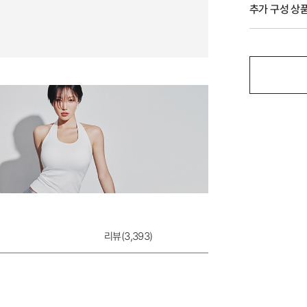
추가 구성 상
모달 베이직 팬티
리뷰(
3,393
)
9,900원