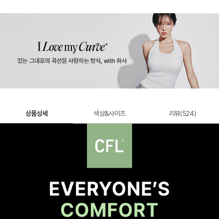
라인핏팬티
7,900원
상품상세
색상&사이즈
리뷰(
524
)