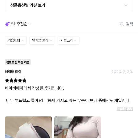
· 사이즈 허용 오차(약 1cm) / 실밥·미세 컬러 차이 등 대량생산 특성에 의한 사소한 차이
· 고객 부주의로 인한 변형·훼손·오염
· 다종 PACK 구성 상품의 부분 반품 및 타상품 교환 불가
[결제]
무통장(가상계좌)
· 입금자명: ㈜컴포트랩 / 주문 후 3일 이내 입금 (기간 초과 시 자동 취소, 복구 불가)
· 금액·은행·계좌번호 오입력 시 송금 불가 → 정확히 확인 후 입금 / 문의: 1:1 채팅
· 여러 건 주문 시 가상계좌별로 각각 입금 (총액 일괄 입금 불가)
예) 1만원 A + 1만원 B → 각 1만원씩 입금 O / 합산 2만원 입금 ✕
휴대폰 결제
· 취소 가능: 결제한 당월 말일까지
예) 12/30 결제 → 12/31까지 취소 가능
· 당월 취소 불가 시: 수수료 3.5% 차감 후 현금 환불
쿠폰
· 일반 상품 구매 시에만 적용 가능
· 이벤트·1+1·세트·할인 적용 상품·ACC·프리미엄·다종구성 상품은 적용 불가
· 배송 준비 중이라도 송장 등록 후에는 주문 취소 불가
· 배송 중 미협의 반품 접수 시, 회수 완료 후 단순변심 반품으로 처리되어 배송비가 부과
됩니다.