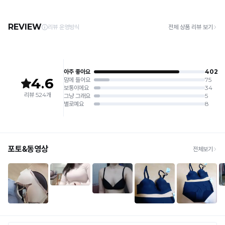
· 제주 +3,000원 / 도서산간 +5,000원 (교환·반품 시 왕복 총 비용 11,000원
4. 짙은 색상과 밝은 색상은 분리하여 세탁해 주세요.
~15,000원)
5. 땀과 비 등에 젖은 상태로 방치할 경우, 변색 또는 이염현상이 나타날 수 있습니다.
· 평일 오전 10시 이전 결제 완료 시 당일 발송 (이후 1~3 영업일 소요)
6. 소비자 부주의로 인한 제품 손상은 보상되지 않습니다.
· 주문 폭주 시 순차 발송으로 배송이 지연될 수 있는 점 양해 부탁드리며, 배송 지연은 무
상 반품 사유에 해당하지 않습니다.
[Product Info]
제조원: (주)컴포트랩 협력 업체
[교환 / 반품]
판매원: (주)컴포트랩
접수
제조국:
중국
· 수령 후 7일 이내 마이페이지 또는 1:1 채팅으로 접수 → 수령 후 10일 이내 도착분 처리
가능
배송비
· 단순변심 (사이즈·컬러·디자인 변경): 교환·반품 배송비 5,000원
· 불량 상품: 동일 상품(동일 컬러·사이즈) 1회 교환 / 다른 디자인 교환 시 배송비 5,000
원
· 빠른 수령이 필요할 경우, 교환보다 전체반품 후 재구매를 권장합니다.
(교환: 약 10영업일 / 반품: 약 7영업일 소요, 배송비 동일)
세트 교환 유의
· 옵션 품절 우려가 있으므로 세트 구매 시 함께 반송 권장
· 단품 반송 후 품절 시 대체 상품 안내 / 추가 접수 시 배송비 발생 가능
교환·반품 불가
· 수령 후 7일 초과 / 택 제거·세탁·착용·훼손·오염된 상품
· 불량·오배송이라도 택 제거 또는 세탁 후에는 불가