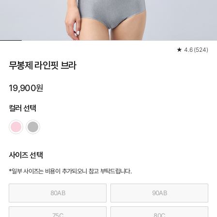
★
4.6
(
524
)
무봉제 라인핏 브라
19,900원
컬러 선택
사이즈 선택
*일부 사이즈는 비용이 추가되오니 참고 부탁드립니다.
80AB
90AB
75C
80C