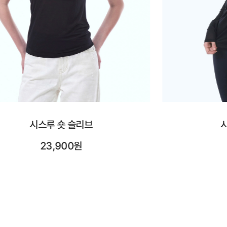
시스루 롱 슬리브
시어레
25,900원