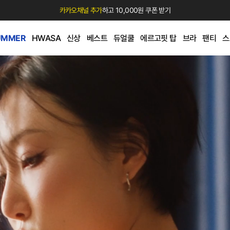
카카오채널 추가
하고 10,000원 쿠폰 받기
UMMER
HWASA
신상
베스트
듀얼쿨
에르고핏 탑
브라
팬티
스