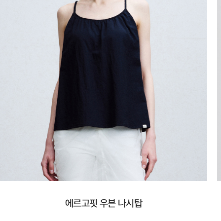
에르고핏 우븐 나시탑