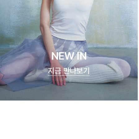
NEW IN
지금 만나보기
쿨실크 루루 캐미탑
47,900원