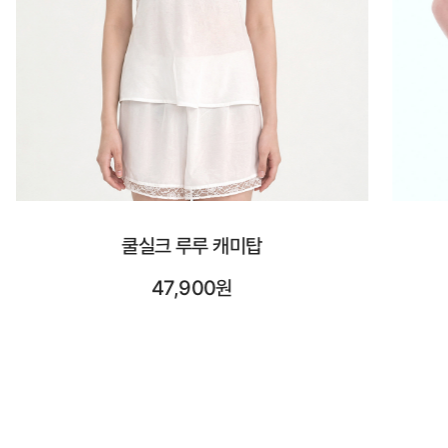
시스루 숏 슬리브
23,900원