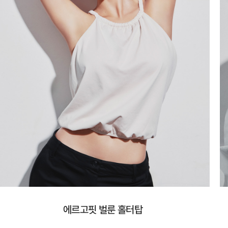
에르고핏 벌룬 홀터탑