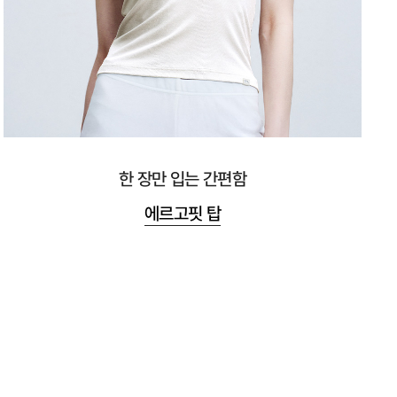
한 장만 입는 간편함
에르고핏 탑