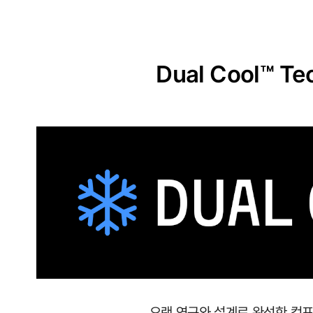
원
단
실
Dual Cool™ Te
용
신
안
출
원
땀
이
나
도
달
오랜 연구와 설계로 완성한 컴