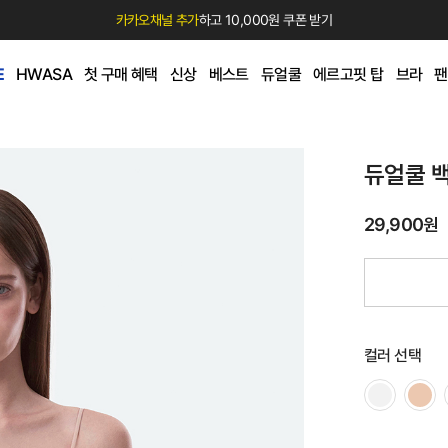
카카오채널 추가
하고 10,000원 쿠폰 받기
E
HWASA
첫 구매 혜택
신상
베스트
듀얼쿨
에르고핏 탑
브라
팬
듀얼쿨 
29,900원
컬러 선택