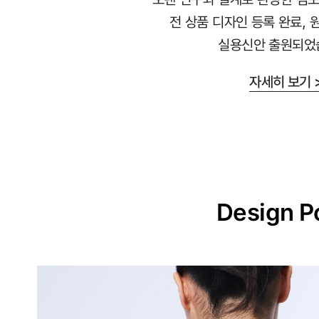
라
전 상품 디자인 등록 완료, 
붙
실용신안 출원되었
지
않
자세히 보기 
는
안
감
과
매
끈
Design P
한
겉
감
의
듀