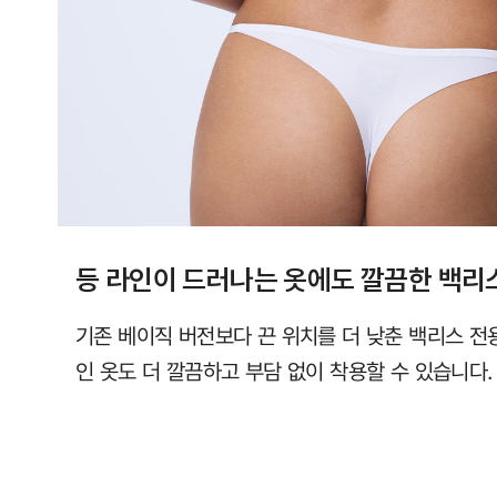
직
컴
포
트
랩
에
서
만
등 라인이 드러나는 옷에도 깔끔한 백리
만
나
기존 베이직 버전보다 끈 위치를 더 낮춘 백리스 전
보
인 옷도 더 깔끔하고 부담 없이 착용할 수 있습니다.
실
수
있
습