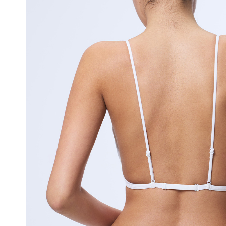
얼
쿨
접
합
기
술
은
실
용
신
안
출
원
되
어
오