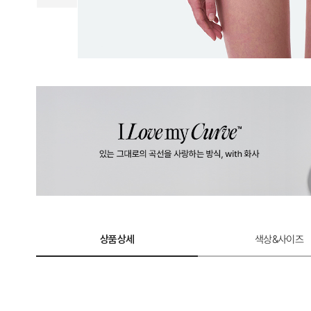
계
로
완
성
한
듀
얼
쿨
테
크
놀
상품상세
색상&사이즈
로
지.