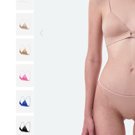
일
부
드
럽
고
산
뜻
하
게,
오
랜
연
구
와
설