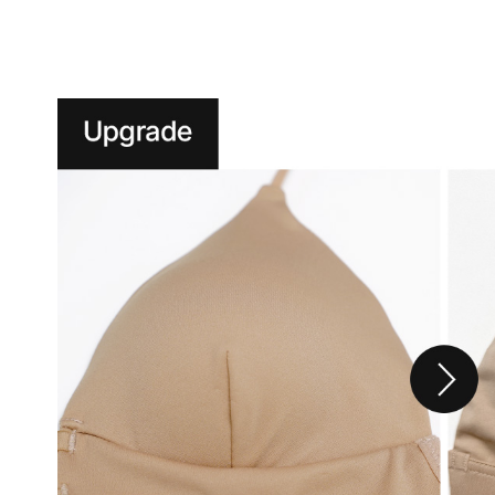
니
다.
실
용
신
안
출
원
제
20-
2024-
000****
호
듀
얼
쿨