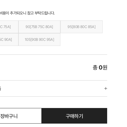
 비용이 추가되오니 참고 부탁드립니다.
C 75A]
90[75B 75C 80A]
95[80B 80C 85A]
5C 90A]
105[90B 90C 95A]
총
0
원
품
장바구니
구매하기