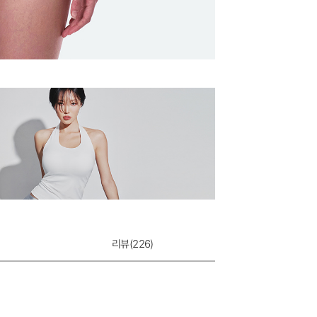
듀얼쿨 T-BACK
9,900원
리뷰(
226
)