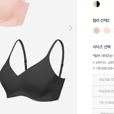
컬러 선택2
사이즈 선택
*일부 사이즈는
※ 글램100, 글램1
※ 더블글램(글램+
85[70B 70
100[85B 8
115 [105A