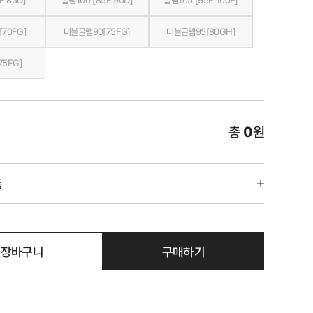
E 85D]
글램100 [85E 90D]
글램105 [95F 100E]
70FG]
더블글램90[75FG]
더블글램95[80GH]
75FG]
총
0
원
품
장바구니
구매하기