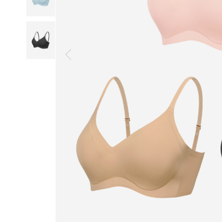
일
부
드
럽
고
산
뜻
하
게,
오
랜
연
구
와
설