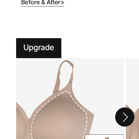
Before & After>
니
다.
실
용
신
안
출
원
제
20-
2024-
000****
호
듀
얼
쿨