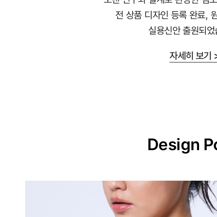
라
전 상품 디자인 등록 완료, 
붙
실용신안 출원되었
지
않
자세히 보기 
는
안
감
과
매
끈
Design P
한
겉
감
의
듀