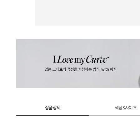
계
로
완
성
한
듀
얼
쿨
테
크
놀
상품상세
색상&사이즈
로
지.