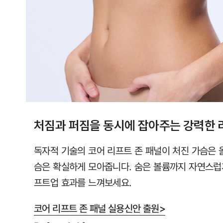
직
컴
포
트
랩
에
서
만
처짐과 퍼짐을 동시에 잡아주는 강력한 
만
나
독자적 기술의 코어 리프트 존 패널이 처진 가슴은 
보
슴은 확실하게 모아줍니다. 숨은 볼륨까지 자연스럽
실
프트업 효과를 느껴보세요.
수
있
코어 리프트 존 패널 실용신안 출원>
습