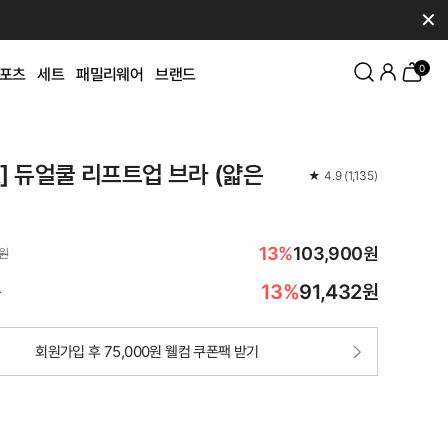
✕
0
포츠
세트
패밀리웨어
브랜드
K] 듀얼쿨 리프트업 브라 (얇은
★
4.9
(
1,135
)
13%
103,900원
0원
13%
91,432
원
가
회원가입 후 75,000원 웰컴 쿠폰팩 받기