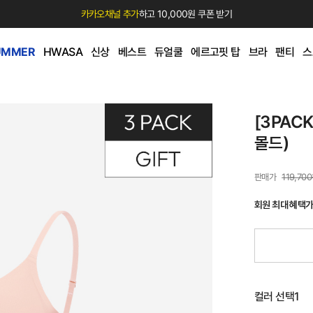
카카오채널 추가
하고 10,000원 쿠폰 받기
UMMER
HWASA
신상
베스트
듀얼쿨
에르고핏 탑
브라
팬티
스
[3PAC
몰드)
119,70
회원 최대 혜택
컬러 선택1