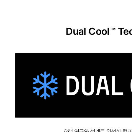
원
단
실
Dual Cool™ Te
용
신
안
출
원
땀
이
나
도
달
오랜 연구와 설계로 완성한 컴