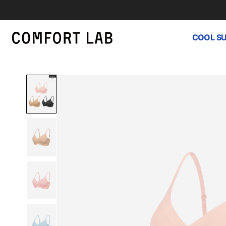
COOL S
하
루
종