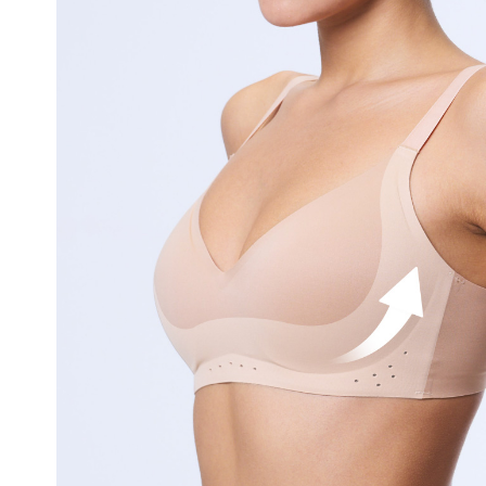
얼
쿨
접
합
기
술
은
실
용
신
안
출
원
되
어
오