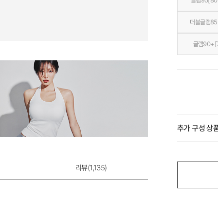
글램95[80
더블글램85[
글램90+[
추가 구성 상
리뷰(
1,135
)