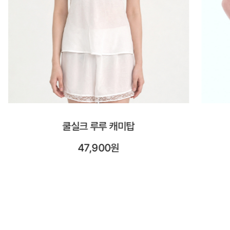
시스루 숏 슬리브
23,900원