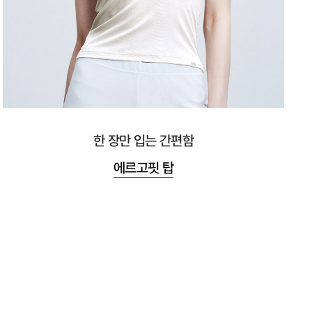
한 장만 입는 간편함
에르고핏 탑