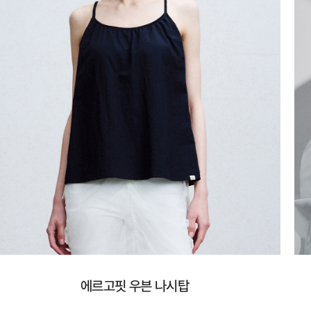
에르고핏 우븐 나시탑