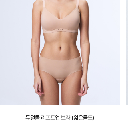
듀얼쿨 리프트업 브라 (얇은몰드)