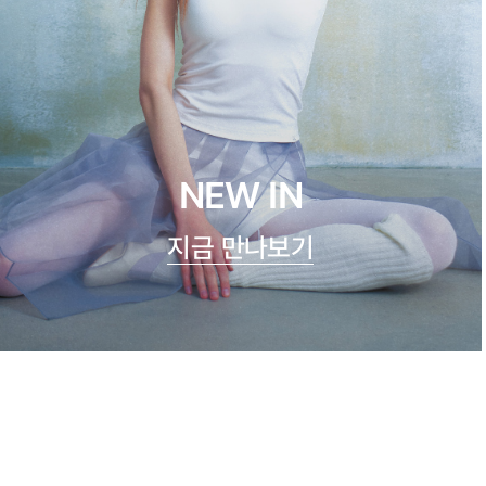
NEW IN
지금 만나보기
쿨실크 루루 캐미탑
47,900원