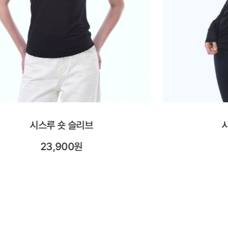
시스루 롱 슬리브
시어레
25,900원