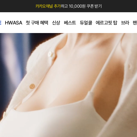
카카오채널 추가
하고 10,000원 쿠폰 받기
E
HWASA
첫 구매 혜택
신상
베스트
듀얼쿨
에르고핏 탑
브라
팬