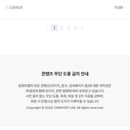
원
됩
합
니
니
다.
다.