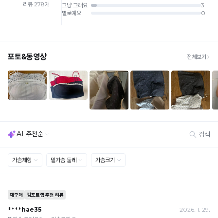
부
감
배송비
에
안
· 단순변심 (사이즈·컬러·디자인 변경): 교환·반품 배송비 5,000원
매
감
· 불량 상품: 동일 상품(동일 컬러·사이즈) 1회 교환 / 다른 디자인 교환 시 배송비 5,000
은
원
끄
Q-
· 빠른 수령이 필요할 경우, 교환보다 전체반품 후 재구매를 권장합니다.
럽
(교환: 약 10영업일 / 반품: 약 7영업일 소요, 배송비 동일)
MAX
냉
게
세트 교환 유의
감
· 옵션 품절 우려가 있으므로 세트 구매 시 함께 반송 권장
닿
· 단품 반송 후 품절 시 대체 상품 안내 / 추가 접수 시 배송비 발생 가능
성
아
테
교환·반품 불가
스
· 수령 후 7일 초과 / 택 제거·세탁·착용·훼손·오염된 상품
쾌
· 불량·오배송이라도 택 제거 또는 세탁 후에는 불가
트
적
· 사이즈 허용 오차(약 1cm) / 실밥·미세 컬러 차이 등 대량생산 특성에 의한 사소한 차이
를
· 고객 부주의로 인한 변형·훼손·오염
한
완
· 다종 PACK 구성 상품의 부분 반품 및 타상품 교환 불가
료
착
한
[결제]
용
소
무통장(가상계좌)
감
재
· 입금자명: ㈜컴포트랩 / 주문 후 3일 이내 입금 (기간 초과 시 자동 취소, 복구 불가)
· 금액·은행·계좌번호 오입력 시 송금 불가 → 정확히 확인 후 입금 / 문의: 1:1 채팅
로
을
· 여러 건 주문 시 가상계좌별로 각각 입금 (총액 일괄 입금 불가)
더
예) 1만원 A + 1만원 B → 각 1만원씩 입금 O / 합산 2만원 입금 ✕