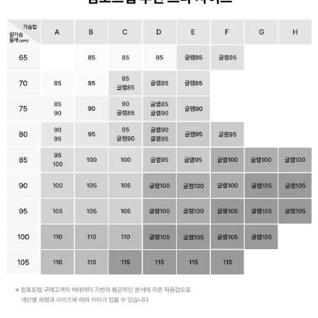
감
싸
자
연
스
러
운
가
슴
라
인
을
완
성
합