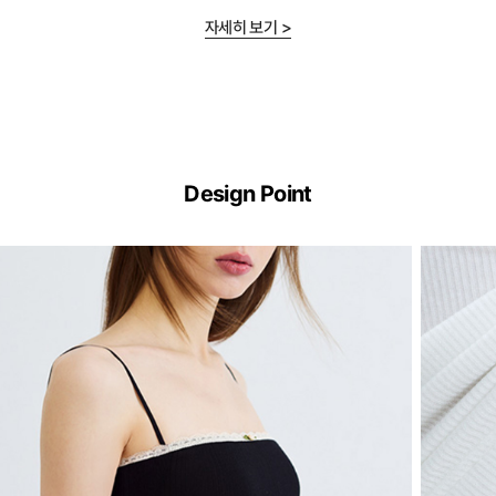
자세히 보기 >
ERGOFIT®
기
Design Point
술
이
란?
ERGOFIT®
은
브
라