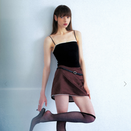
하
는
컴
포
트
랩
의
인
체
공
학
설
계
기
술