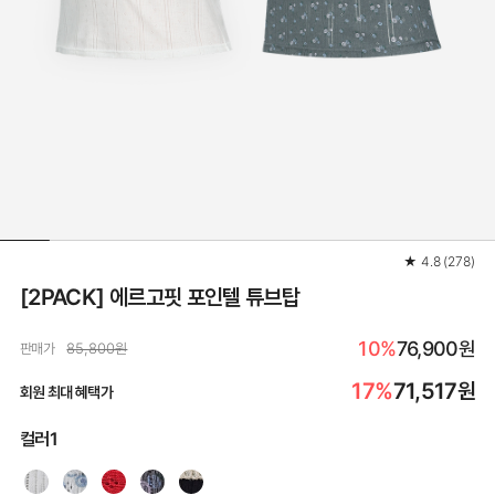
★
4.8
(
278
)
[2PACK] 에르고핏 포인텔 튜브탑
10%
76,900원
판매가
85,800원
17%
71,517
원
회원 최대 혜택가
컬러1