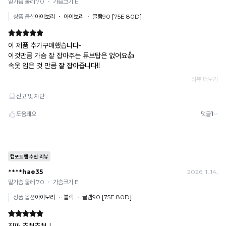
유
욱
휴대폰 결제
시
지
· 취소 가능: 결제한 당월 말일까지
원
합
예) 12/30 결제 → 12/31까지 취소 가능
하
· 당월 취소 불가 시: 수수료 3.5% 차감 후 현금 환불
니
고
쿠폰
쾌
다.
· 일반 상품 구매 시에만 적용 가능
적
· 이벤트·1+1·세트·할인 적용 상품·ACC·프리미엄·다종구성 상품은 적용 불가
한
· 배송 준비 중이라도 송장 등록 후에는 주문 취소 불가
밴
착
· 배송 중 미협의 반품 접수 시, 회수 완료 후 단순변심 반품으로 처리되어 배송비가 부과
용
드
됩니다.
이
없
가
는
능
프
합
니
리
다.
커
Q-
팅
MAX
하
란?
촉
변
감