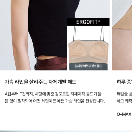
없
이
한
장
만
입
어
도
안
정
가슴 라인을 살려주는 자체개발 패드
하루 종
적
A컵부터 F컵까지, 체형에 맞춘 컴포트랩 자체제작 몰드가 들
듀얼쿨 냉
인
뜸 없이 밀착되어 어떤 체형이든 예쁜 가슴 라인을 완성합니다.
하고 쾌적
핏
을
Q-MAX
완
성