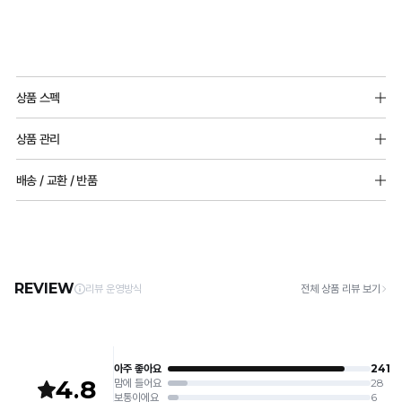
니
다.
Q-
MAX
시
상품 스펙
냉
원
소재
감
한
상품 관리
면쟈가드:폴리에스터 65%, 면 35%
성
심
프리컷팅원단:나일론 68%, 폴리우레탄 32%
[Care Guide]
배송 / 교환 / 반품
테
소폭레이스: 나일론 82%, 폴리우레탄 18%
리
1. 고온 세탁은 제품 변형의 원인이 될 수 있으므로, 미지근한 물로 세탁해 주세요.
2. 기계 세탁을 할 경우 제품 손상 및 변형 방지를 위해, 반드시 세탁망을 사용해 주세요.
스
[배송]
스
몰드두께(패드 추가 불가능)
3. 건조기 사용 시 고온으로 인한 제품 손상 및 변형이 발생할 수 있으므로 자연 건조해
· 택배사: 한진택배 (1588-0011) | 기본 배송비 2,500원 / 3만원 이상 무료배송
트
85,90 8mm 부분 볼륨 몰드
듀
주세요.
· 제주 +3,000원 / 도서산간 +5,000원 (교환·반품 시 왕복 총 비용 11,000원
전사이즈(85,90 제외) 5mm 풀컵 몰드
완
4. 짙은 색상과 밝은 색상은 분리하여 세탁해 주세요.
얼
~15,000원)
5. 땀과 비 등에 젖은 상태로 방치할 경우, 변색 또는 이염현상이 나타날 수 있습니다.
료
· 평일 오전 10시 이전 결제 완료 시 당일 발송 (이후 1~3 영업일 소요)
어깨끈 조절 가능
쿨
6. 소비자 부주의로 인한 제품 손상은 보상되지 않습니다.
· 주문 폭주 시 순차 발송으로 배송이 지연될 수 있는 점 양해 부탁드리며, 배송 지연은 무
안
상 반품 사유에 해당하지 않습니다.
[Product Info]
듀
감
제조원: (주)컴포트랩 협력 업체
[교환 / 반품]
얼
판매원: (주)컴포트랩
접수
피
쿨
제조국:
중국
· 수령 후 7일 이내 마이페이지 또는 1:1 채팅으로 접수 → 수령 후 10일 이내 도착분 처리
냉
가능