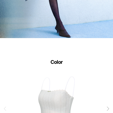
입
니
다.
사
이
즈
별
Color
로
정
교
하
게
설
계