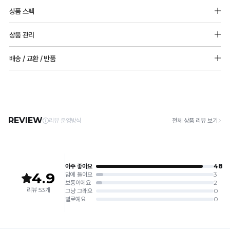
상품 스펙
면 95% 폴리우레탄 5%
상품 관리
[Care Guide]
배송 / 교환 / 반품
1. 고온 세탁은 제품 변형의 원인이 될 수 있으므로, 미지근한 물로 세탁해 주세요.
2. 기계 세탁을 할 경우 제품 손상 및 변형 방지를 위해, 반드시 세탁망을 사용해 주세요.
[배송]
3. 건조기 사용 시 고온으로 인한 제품 손상 및 변형이 발생할 수 있으므로 자연 건조해
· 택배사: 한진택배 (1588-0011) | 기본 배송비 2,500원 / 3만원 이상 무료배송
주세요.
· 제주 +3,000원 / 도서산간 +5,000원 (교환·반품 시 왕복 총 비용 11,000원
4. 짙은 색상과 밝은 색상은 분리하여 세탁해 주세요.
~15,000원)
5. 땀과 비 등에 젖은 상태로 방치할 경우, 변색 또는 이염현상이 나타날 수 있습니다.
· 평일 오전 10시 이전 결제 완료 시 당일 발송 (이후 1~3 영업일 소요)
6. 소비자 부주의로 인한 제품 손상은 보상되지 않습니다.
· 주문 폭주 시 순차 발송으로 배송이 지연될 수 있는 점 양해 부탁드리며, 배송 지연은 무
상 반품 사유에 해당하지 않습니다.
[Product Info]
제조원: (주)컴포트랩 협력 업체
[교환 / 반품]
판매원: (주)컴포트랩
접수
제조국:
중국
· 수령 후 7일 이내 마이페이지 또는 1:1 채팅으로 접수 → 수령 후 10일 이내 도착분 처리
가능
배송비
· 단순변심 (사이즈·컬러·디자인 변경): 교환·반품 배송비 5,000원
· 불량 상품: 동일 상품(동일 컬러·사이즈) 1회 교환 / 다른 디자인 교환 시 배송비 5,000
원