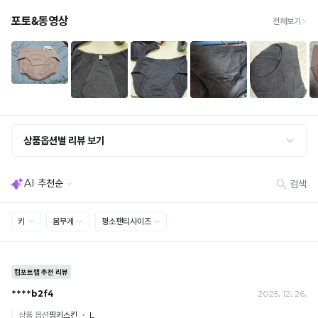
· 빠른 수령이 필요할 경우, 교환보다 전체반품 후 재구매를 권장합니다.
(교환: 약 10영업일 / 반품: 약 7영업일 소요, 배송비 동일)
세트 교환 유의
· 옵션 품절 우려가 있으므로 세트 구매 시 함께 반송 권장
· 단품 반송 후 품절 시 대체 상품 안내 / 추가 접수 시 배송비 발생 가능
교환·반품 불가
· 수령 후 7일 초과 / 택 제거·세탁·착용·훼손·오염된 상품
· 불량·오배송이라도 택 제거 또는 세탁 후에는 불가
· 사이즈 허용 오차(약 1cm) / 실밥·미세 컬러 차이 등 대량생산 특성에 의한 사소한 차이
· 고객 부주의로 인한 변형·훼손·오염
· 다종 PACK 구성 상품의 부분 반품 및 타상품 교환 불가
[결제]
무통장(가상계좌)
· 입금자명: ㈜컴포트랩 / 주문 후 3일 이내 입금 (기간 초과 시 자동 취소, 복구 불가)
· 금액·은행·계좌번호 오입력 시 송금 불가 → 정확히 확인 후 입금 / 문의: 1:1 채팅
· 여러 건 주문 시 가상계좌별로 각각 입금 (총액 일괄 입금 불가)
예) 1만원 A + 1만원 B → 각 1만원씩 입금 O / 합산 2만원 입금 ✕
휴대폰 결제
· 취소 가능: 결제한 당월 말일까지
예) 12/30 결제 → 12/31까지 취소 가능
· 당월 취소 불가 시: 수수료 3.5% 차감 후 현금 환불