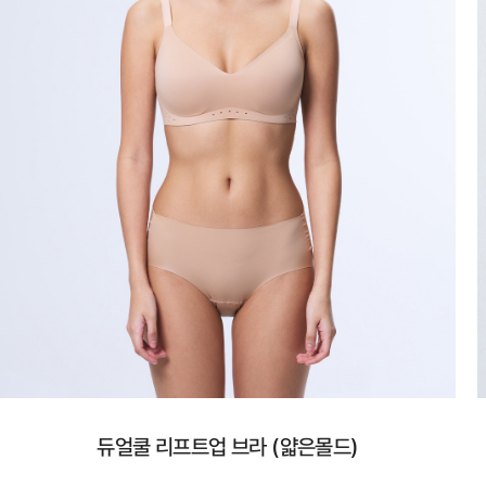
듀얼쿨 리프트업 브라 (얇은몰드)