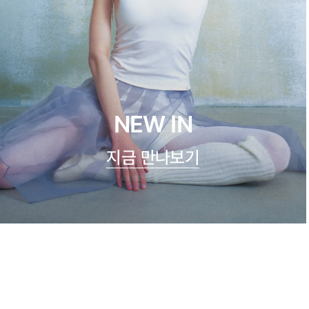
NEW IN
지금 만나보기
쿨실크 루루 캐미탑
47,900원