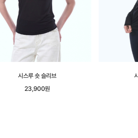
시스루 롱 슬리브
시어레
25,900원