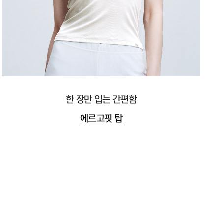
한 장만 입는 간편함
에르고핏 탑