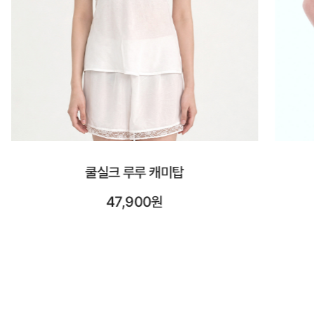
시스루 숏 슬리브
23,900원