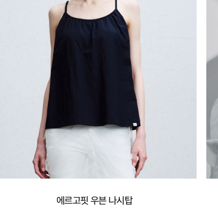
에르고핏 우븐 나시탑