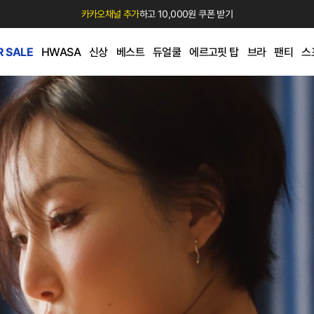
카카오채널 추가
하고 10,000원 쿠폰 받기
 SALE
HWASA
신상
베스트
듀얼쿨
에르고핏 탑
브라
팬티
스