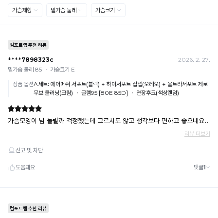
· 입금자명: ㈜컴포트랩 / 주문 후 3일 이내 입금 (기간 초과 시 자동 취소, 복구 불가)
· 금액·은행·계좌번호 오입력 시 송금 불가 → 정확히 확인 후 입금 / 문의: 1:1 채팅
· 여러 건 주문 시 가상계좌별로 각각 입금 (총액 일괄 입금 불가)
예) 1만원 A + 1만원 B → 각 1만원씩 입금 O / 합산 2만원 입금 ✕
휴대폰 결제
· 취소 가능: 결제한 당월 말일까지
예) 12/30 결제 → 12/31까지 취소 가능
· 당월 취소 불가 시: 수수료 3.5% 차감 후 현금 환불
쿠폰
· 일반 상품 구매 시에만 적용 가능
· 이벤트·1+1·세트·할인 적용 상품·ACC·프리미엄·다종구성 상품은 적용 불가
· 배송 준비 중이라도 송장 등록 후에는 주문 취소 불가
· 배송 중 미협의 반품 접수 시, 회수 완료 후 단순변심 반품으로 처리되어 배송비가 부과
됩니다.