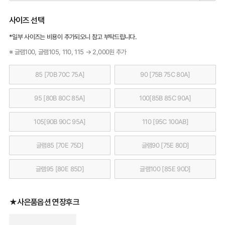
사이즈 선택
*일부 사이즈는 비용이 추가되오니 참고 부탁드립니다.
※ 글램100, 글램105, 110, 115 → 2,000원 추가
85 [70B 70C 75A]
90 [75B 75C 80A]
95 [80B 80C 85A]
100[85B 85C 90A]
105[90B 90C 95A]
110 [95C 100AB]
글램85 [70E 75D]
글램90 [75E 80D]
글램95 [80E 85D]
글램100 [85E 90D]
★사은품옵션 연장후크