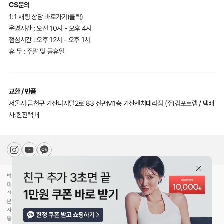
CS문의
1:1 채팅 상담 바로가기(클릭)
운영시간 : 오전 10시 - 오후 4시
점심시간 : 오후 12시 - 오후 1시
휴 무 : 주말 및 공휴일
교환 / 반품
서울시 금천구 가산디지털2로 83 신관M1층 가산벤처대리점 (주)컴포트랩 / 택배
사:한진택배
법인명(상호)
(주)컴포트랩
대표자(성명)
최선미
전화
070-5217-2205
본사주소
서울특별시 강남구 압구정로30길 78
사업자등록번호
744-81-00453
통신판매업신고
제2020-서울강남-02754호