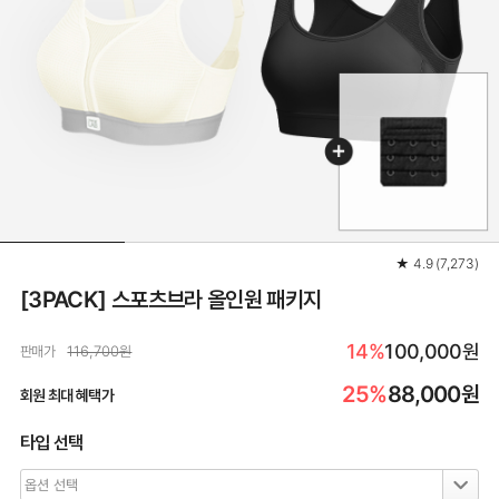
★
4.9
(
7,273
)
[3PACK] 스포츠브라 올인원 패키지
14%
100,000원
판매가
116,700원
25%
88,000
원
회원 최대 혜택가
타입 선택