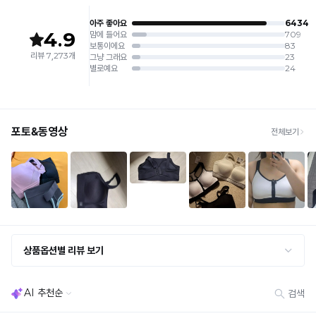
제조원: (주)컴포트랩 협력 업체
[교환 / 반품]
판매원: (주)컴포트랩
접수
제조국:
중국
· 수령 후 7일 이내 마이페이지 또는 1:1 채팅으로 접수 → 수령 후 10일 이내 도착분 처리
가능
배송비
· 단순변심 (사이즈·컬러·디자인 변경): 교환·반품 배송비 5,000원
· 불량 상품: 동일 상품(동일 컬러·사이즈) 1회 교환 / 다른 디자인 교환 시 배송비 5,000
원
· 빠른 수령이 필요할 경우, 교환보다 전체반품 후 재구매를 권장합니다.
(교환: 약 10영업일 / 반품: 약 7영업일 소요, 배송비 동일)
세트 교환 유의
· 옵션 품절 우려가 있으므로 세트 구매 시 함께 반송 권장
· 단품 반송 후 품절 시 대체 상품 안내 / 추가 접수 시 배송비 발생 가능
교환·반품 불가
· 수령 후 7일 초과 / 택 제거·세탁·착용·훼손·오염된 상품
· 불량·오배송이라도 택 제거 또는 세탁 후에는 불가
· 사이즈 허용 오차(약 1cm) / 실밥·미세 컬러 차이 등 대량생산 특성에 의한 사소한 차이
· 고객 부주의로 인한 변형·훼손·오염
· 다종 PACK 구성 상품의 부분 반품 및 타상품 교환 불가
[결제]
무통장(가상계좌)