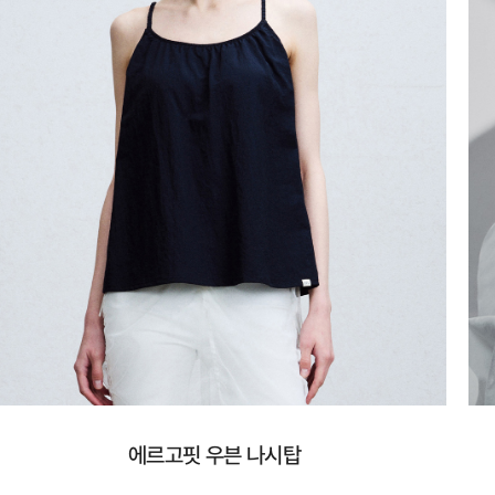
에르고핏 우븐 나시탑