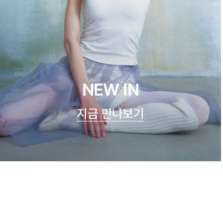
NEW IN
지금 만나보기
쿨실크 루루 캐미탑
47,900원