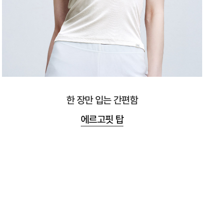
한 장만 입는 간편함
에르고핏 탑