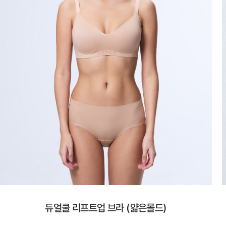
듀얼쿨 리프트업 브라 (얇은몰드)