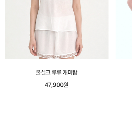
시스루 숏 슬리브
23,900원