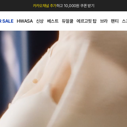
카카오채널 추가
하고 10,000원 쿠폰 받기
 SALE
HWASA
신상
베스트
듀얼쿨
에르고핏 탑
브라
팬티
스