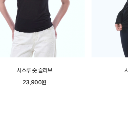
시스루 롱 슬리브
시어레
25,900원