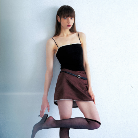
하
는
컴
포
트
랩
의
인
체
공
학
설
계
기
술