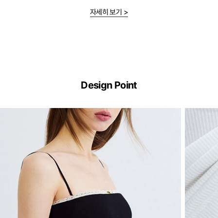
자세히 보기 >
ERGOFIT®
기
Design Point
술
이
란?
ERGOFIT®
은
브
라