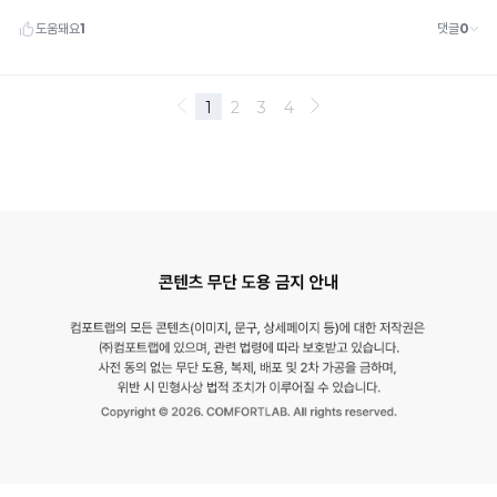
원
됩
합
니
니
다.
다.