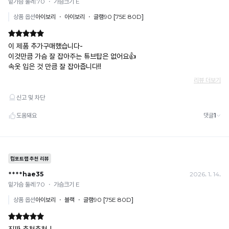
유
욱
휴대폰 결제
시
지
· 취소 가능: 결제한 당월 말일까지
원
합
예) 12/30 결제 → 12/31까지 취소 가능
하
· 당월 취소 불가 시: 수수료 3.5% 차감 후 현금 환불
니
고
쿠폰
쾌
다.
· 일반 상품 구매 시에만 적용 가능
적
· 이벤트·1+1·세트·할인 적용 상품·ACC·프리미엄·다종구성 상품은 적용 불가
한
· 배송 준비 중이라도 송장 등록 후에는 주문 취소 불가
밴
착
· 배송 중 미협의 반품 접수 시, 회수 완료 후 단순변심 반품으로 처리되어 배송비가 부과
용
드
됩니다.
이
없
가
는
능
프
합
니
리
다.
커
Q-
팅
MAX
하
란?
촉
변
감