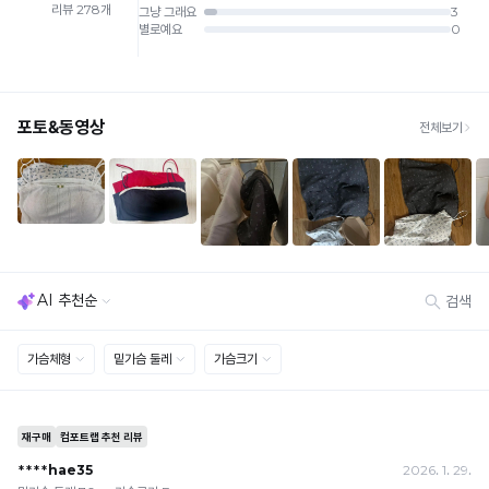
부
감
배송비
에
안
· 단순변심 (사이즈·컬러·디자인 변경): 교환·반품 배송비 5,000원
매
감
· 불량 상품: 동일 상품(동일 컬러·사이즈) 1회 교환 / 다른 디자인 교환 시 배송비 5,000
은
원
끄
Q-
· 빠른 수령이 필요할 경우, 교환보다 전체반품 후 재구매를 권장합니다.
럽
(교환: 약 10영업일 / 반품: 약 7영업일 소요, 배송비 동일)
MAX
냉
게
세트 교환 유의
감
· 옵션 품절 우려가 있으므로 세트 구매 시 함께 반송 권장
닿
· 단품 반송 후 품절 시 대체 상품 안내 / 추가 접수 시 배송비 발생 가능
성
아
테
교환·반품 불가
스
· 수령 후 7일 초과 / 택 제거·세탁·착용·훼손·오염된 상품
쾌
· 불량·오배송이라도 택 제거 또는 세탁 후에는 불가
트
적
· 사이즈 허용 오차(약 1cm) / 실밥·미세 컬러 차이 등 대량생산 특성에 의한 사소한 차이
를
· 고객 부주의로 인한 변형·훼손·오염
한
완
· 다종 PACK 구성 상품의 부분 반품 및 타상품 교환 불가
료
착
한
[결제]
용
소
무통장(가상계좌)
감
재
· 입금자명: ㈜컴포트랩 / 주문 후 3일 이내 입금 (기간 초과 시 자동 취소, 복구 불가)
· 금액·은행·계좌번호 오입력 시 송금 불가 → 정확히 확인 후 입금 / 문의: 1:1 채팅
로
을
· 여러 건 주문 시 가상계좌별로 각각 입금 (총액 일괄 입금 불가)
더
예) 1만원 A + 1만원 B → 각 1만원씩 입금 O / 합산 2만원 입금 ✕