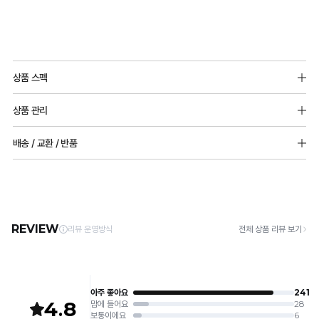
니
다.
Q-
MAX
시
상품 스펙
냉
원
소재
감
한
상품 관리
면쟈가드:폴리에스터 65%, 면 35%
성
심
프리컷팅원단:나일론 68%, 폴리우레탄 32%
[Care Guide]
배송 / 교환 / 반품
테
소폭레이스: 나일론 82%, 폴리우레탄 18%
리
1. 고온 세탁은 제품 변형의 원인이 될 수 있으므로, 미지근한 물로 세탁해 주세요.
2. 기계 세탁을 할 경우 제품 손상 및 변형 방지를 위해, 반드시 세탁망을 사용해 주세요.
스
[배송]
스
몰드두께(패드 추가 불가능)
3. 건조기 사용 시 고온으로 인한 제품 손상 및 변형이 발생할 수 있으므로 자연 건조해
· 택배사: 한진택배 (1588-0011) | 기본 배송비 2,500원 / 3만원 이상 무료배송
트
85,90 8mm 부분 볼륨 몰드
듀
주세요.
· 제주 +3,000원 / 도서산간 +5,000원 (교환·반품 시 왕복 총 비용 11,000원
전사이즈(85,90 제외) 5mm 풀컵 몰드
완
4. 짙은 색상과 밝은 색상은 분리하여 세탁해 주세요.
얼
~15,000원)
5. 땀과 비 등에 젖은 상태로 방치할 경우, 변색 또는 이염현상이 나타날 수 있습니다.
료
· 평일 오전 10시 이전 결제 완료 시 당일 발송 (이후 1~3 영업일 소요)
어깨끈 조절 가능
쿨
6. 소비자 부주의로 인한 제품 손상은 보상되지 않습니다.
· 주문 폭주 시 순차 발송으로 배송이 지연될 수 있는 점 양해 부탁드리며, 배송 지연은 무
안
상 반품 사유에 해당하지 않습니다.
[Product Info]
듀
감
제조원: (주)컴포트랩 협력 업체
[교환 / 반품]
얼
판매원: (주)컴포트랩
접수
피
쿨
제조국:
중국
· 수령 후 7일 이내 마이페이지 또는 1:1 채팅으로 접수 → 수령 후 10일 이내 도착분 처리
냉
가능