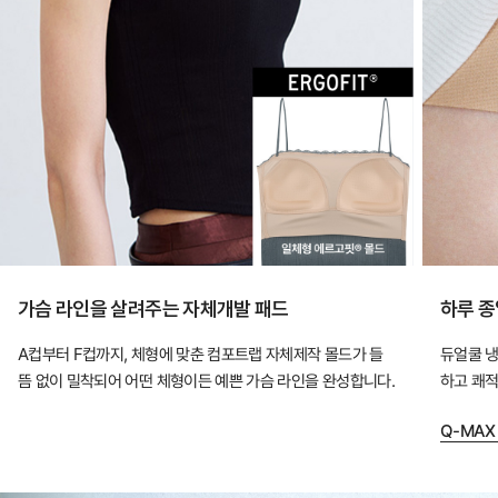
없
이
한
장
만
입
어
도
안
정
가슴 라인을 살려주는 자체개발 패드
하루 종
적
A컵부터 F컵까지, 체형에 맞춘 컴포트랩 자체제작 몰드가 들
듀얼쿨 냉
인
뜸 없이 밀착되어 어떤 체형이든 예쁜 가슴 라인을 완성합니다.
하고 쾌적
핏
을
Q-MAX
완
성