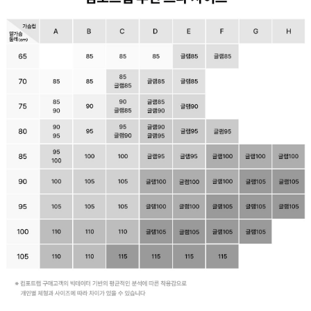
감
싸
자
연
스
러
운
가
슴
라
인
을
완
성
합