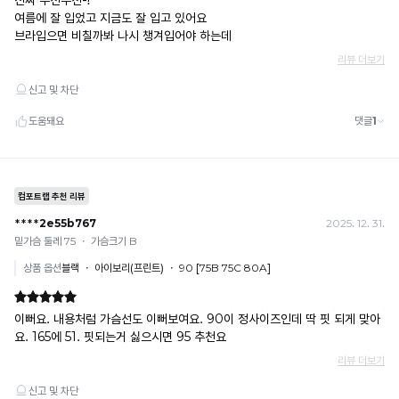
조
으
로
임
느
과
껴
지
배
는
김
냉
없
감
수
이
치
몸
로
에
높
을
편
수
안
록
하
냉
감
게
성
밀
이
시
착