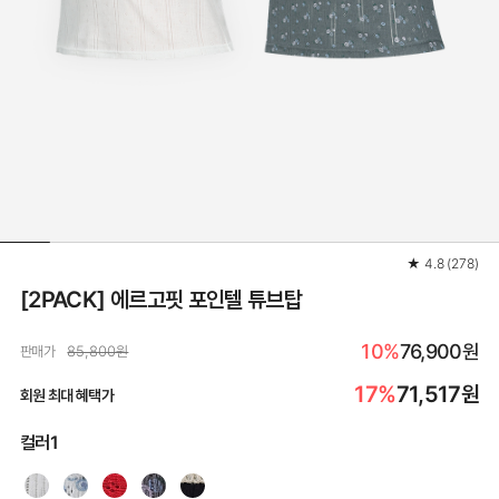
★
4.8
(
278
)
[2PACK] 에르고핏 포인텔 튜브탑
10%
76,900원
판매가
85,800원
17%
71,517
원
회원 최대 혜택가
컬러1