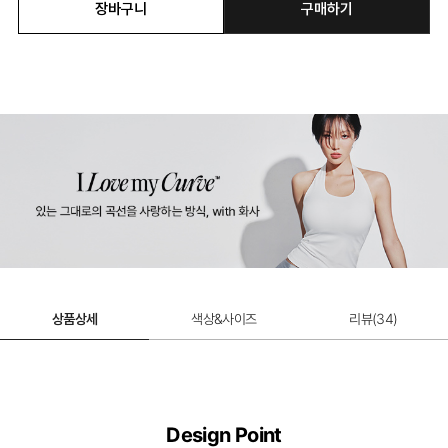
장바구니
구매하기
베이비모달 웜 홀터나시
베이비모달 보이숏
베이비모달
49% 할인 적용
61% 할인 적용
60% 할인
25,000원
12,900원
10,900원
상품상세
색상&사이즈
리뷰(
34
)
Design Point