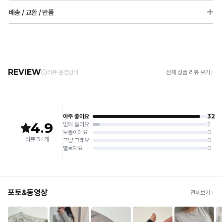
[Care Guide]
배송 / 교환 / 반품
1. 고온 세탁은 제품 변형의 원인이 될 수 있으므로, 미지근한 물로 세탁해 주세요.
2. 기계 세탁을 할 경우 제품 손상 및 변형 방지를 위해, 반드시 세탁망을 사용해 주세요.
[배송]
3. 건조기 사용 시 고온으로 인한 제품 손상 및 변형이 발생할 수 있으므로 자연 건조해
· 택배사: 한진택배 (1588-0011) | 기본 배송비 2,500원 / 3만원 이상 무료배송
주세요.
· 제주 +3,000원 / 도서산간 +5,000원 (교환·반품 시 왕복 총 비용 11,000원
4. 짙은 색상과 밝은 색상은 분리하여 세탁해 주세요.
~15,000원)
5. 땀과 비 등에 젖은 상태로 방치할 경우, 변색 또는 이염현상이 나타날 수 있습니다.
· 평일 오전 10시 이전 결제 완료 시 당일 발송 (이후 1~3 영업일 소요)
6. 소비자 부주의로 인한 제품 손상은 보상되지 않습니다.
· 주문 폭주 시 순차 발송으로 배송이 지연될 수 있는 점 양해 부탁드리며, 배송 지연은 무
상 반품 사유에 해당하지 않습니다.
[Product Info]
제조원: (주)컴포트랩 협력 업체
[교환 / 반품]
판매원: (주)컴포트랩
접수
제조국:
중국
· 수령 후 7일 이내 마이페이지 또는 1:1 채팅으로 접수 → 수령 후 10일 이내 도착분 처리
가능
배송비
· 단순변심 (사이즈·컬러·디자인 변경): 교환·반품 배송비 5,000원
· 불량 상품: 동일 상품(동일 컬러·사이즈) 1회 교환 / 다른 디자인 교환 시 배송비 5,000
원
· 빠른 수령이 필요할 경우, 교환보다 전체반품 후 재구매를 권장합니다.
(교환: 약 10영업일 / 반품: 약 7영업일 소요, 배송비 동일)
세트 교환 유의
· 옵션 품절 우려가 있으므로 세트 구매 시 함께 반송 권장