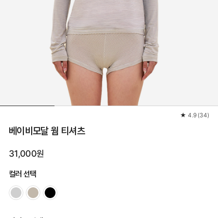
★
4.9
(
34
)
베이비모달 웜 티셔츠
31,000원
컬러 선택