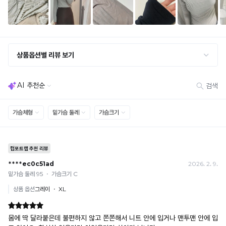
· 단품 반송 후 품절 시 대체 상품 안내 / 추가 접수 시 배송비 발생 가능
교환·반품 불가
· 수령 후 7일 초과 / 택 제거·세탁·착용·훼손·오염된 상품
· 불량·오배송이라도 택 제거 또는 세탁 후에는 불가
· 사이즈 허용 오차(약 1cm) / 실밥·미세 컬러 차이 등 대량생산 특성에 의한 사소한 차이
· 고객 부주의로 인한 변형·훼손·오염
· 다종 PACK 구성 상품의 부분 반품 및 타상품 교환 불가
[결제]
무통장(가상계좌)
· 입금자명: ㈜컴포트랩 / 주문 후 3일 이내 입금 (기간 초과 시 자동 취소, 복구 불가)
· 금액·은행·계좌번호 오입력 시 송금 불가 → 정확히 확인 후 입금 / 문의: 1:1 채팅
· 여러 건 주문 시 가상계좌별로 각각 입금 (총액 일괄 입금 불가)
예) 1만원 A + 1만원 B → 각 1만원씩 입금 O / 합산 2만원 입금 ✕
휴대폰 결제
· 취소 가능: 결제한 당월 말일까지
예) 12/30 결제 → 12/31까지 취소 가능
· 당월 취소 불가 시: 수수료 3.5% 차감 후 현금 환불
쿠폰
· 일반 상품 구매 시에만 적용 가능
· 이벤트·1+1·세트·할인 적용 상품·ACC·프리미엄·다종구성 상품은 적용 불가
· 배송 준비 중이라도 송장 등록 후에는 주문 취소 불가