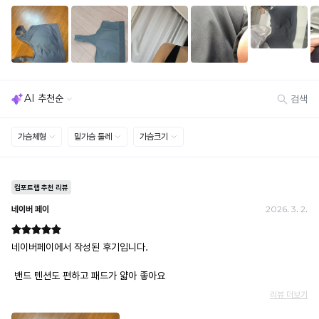
세트 교환 유의
· 옵션 품절 우려가 있으므로 세트 구매 시 함께 반송 권장
· 단품 반송 후 품절 시 대체 상품 안내 / 추가 접수 시 배송비 발생 가능
교환·반품 불가
· 수령 후 7일 초과 / 택 제거·세탁·착용·훼손·오염된 상품
· 불량·오배송이라도 택 제거 또는 세탁 후에는 불가
· 사이즈 허용 오차(약 1cm) / 실밥·미세 컬러 차이 등 대량생산 특성에 의한 사소한 차이
· 고객 부주의로 인한 변형·훼손·오염
· 다종 PACK 구성 상품의 부분 반품 및 타상품 교환 불가
[결제]
무통장(가상계좌)
· 입금자명: ㈜컴포트랩 / 주문 후 3일 이내 입금 (기간 초과 시 자동 취소, 복구 불가)
· 금액·은행·계좌번호 오입력 시 송금 불가 → 정확히 확인 후 입금 / 문의: 1:1 채팅
· 여러 건 주문 시 가상계좌별로 각각 입금 (총액 일괄 입금 불가)
예) 1만원 A + 1만원 B → 각 1만원씩 입금 O / 합산 2만원 입금 ✕
휴대폰 결제
· 취소 가능: 결제한 당월 말일까지
예) 12/30 결제 → 12/31까지 취소 가능
· 당월 취소 불가 시: 수수료 3.5% 차감 후 현금 환불
쿠폰
· 일반 상품 구매 시에만 적용 가능