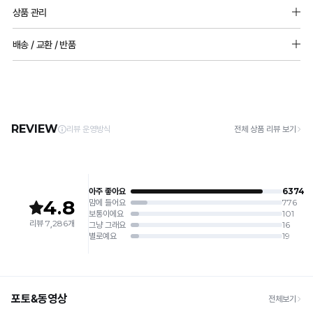
소재 : 폴리에스터 90%, 폴리우레탄 10%
상품 관리
몰드두께 : 85,90사이즈 15mm / 그외사이즈 : 9mm
[Care Guide]
배송 / 교환 / 반품
1. 고온 세탁은 제품 변형의 원인이 될 수 있으므로, 미지근한 물로 세탁해 주세요.
2. 기계 세탁을 할 경우 제품 손상 및 변형 방지를 위해, 반드시 세탁망을 사용해 주세요.
[배송]
3. 건조기 사용 시 고온으로 인한 제품 손상 및 변형이 발생할 수 있으므로 자연 건조해
· 택배사: 한진택배 (1588-0011) | 기본 배송비 2,500원 / 3만원 이상 무료배송
주세요.
· 제주 +3,000원 / 도서산간 +5,000원 (교환·반품 시 왕복 총 비용 11,000원
4. 짙은 색상과 밝은 색상은 분리하여 세탁해 주세요.
~15,000원)
5. 땀과 비 등에 젖은 상태로 방치할 경우, 변색 또는 이염현상이 나타날 수 있습니다.
· 평일 오전 10시 이전 결제 완료 시 당일 발송 (이후 1~3 영업일 소요)
6. 소비자 부주의로 인한 제품 손상은 보상되지 않습니다.
· 주문 폭주 시 순차 발송으로 배송이 지연될 수 있는 점 양해 부탁드리며, 배송 지연은 무
상 반품 사유에 해당하지 않습니다.
[Product Info]
제조원: (주)컴포트랩 협력 업체
[교환 / 반품]
판매원: (주)컴포트랩
접수
제조국:
중국
· 수령 후 7일 이내 마이페이지 또는 1:1 채팅으로 접수 → 수령 후 10일 이내 도착분 처리
가능
배송비
· 단순변심 (사이즈·컬러·디자인 변경): 교환·반품 배송비 5,000원
· 불량 상품: 동일 상품(동일 컬러·사이즈) 1회 교환 / 다른 디자인 교환 시 배송비 5,000
원
· 빠른 수령이 필요할 경우, 교환보다 전체반품 후 재구매를 권장합니다.
(교환: 약 10영업일 / 반품: 약 7영업일 소요, 배송비 동일)