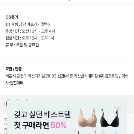
CS문의
1:1 채팅 상담 바로가기(클릭)
운영시간 : 오전 10시 - 오후 4시
점심시간 : 오후 12시 - 오후 1시
휴 무 : 주말 및 공휴일
교환 / 반품
서울시 금천구 가산디지털2로 83 신관M1층 가산벤처대리점 (주)컴포트랩 / 택배
사:한진택배
법인명(상호)
(주)컴포트랩
대표자(성명)
최선미
전화
070-5217-2205