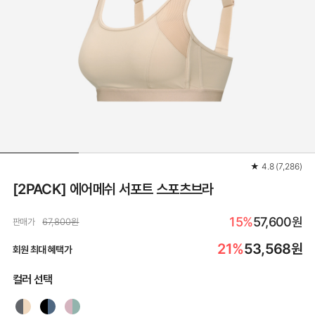
★
4.8
(
7,286
)
[2PACK] 에어메쉬 서포트 스포츠브라
15%
57,600원
판매가
67,800원
21%
53,568
원
회원 최대 혜택가
컬러 선택