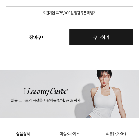
회원가입 후 75,000원 웰컴 쿠폰팩 받기
장바구니
구매하기
상품상세
색상&사이즈
리뷰(
7,286
)