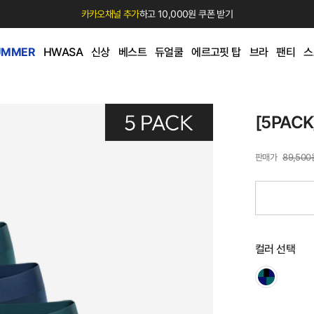
카카오채널 추가
하고 10,000원 쿠폰 받기
UMMER
HWASA
신상
베스트
듀얼쿨
에르고핏 탑
브라
팬티
스
[5PAC
89,500
컬러 선택