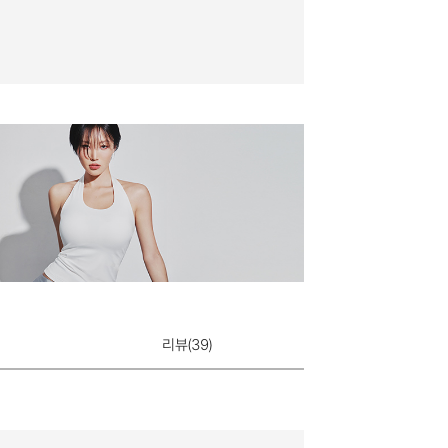
리뷰(
39
)