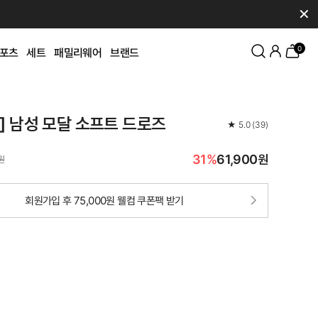
✕
0
포츠
세트
패밀리웨어
브랜드
K] 남성 모달 소프트 드로즈
★
5.0
(
39
)
31%
61,900원
원
회원가입 후 75,000원 웰컴 쿠폰팩 받기