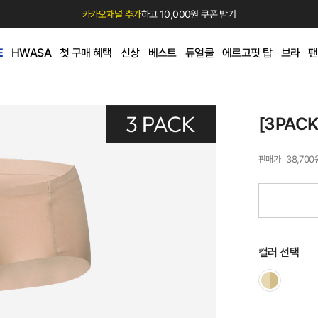
카카오채널 추가
하고 10,000원 쿠폰 받기
E
HWASA
첫 구매 혜택
신상
베스트
듀얼쿨
에르고핏 탑
브라
팬
[3PAC
38,700
컬러 선택