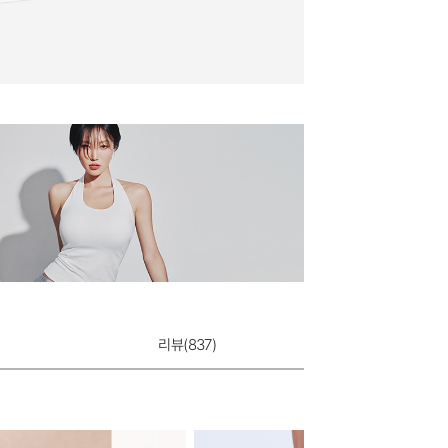
리뷰(
837
)