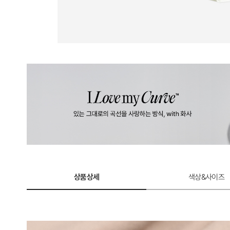
상품상세
색상&사이즈