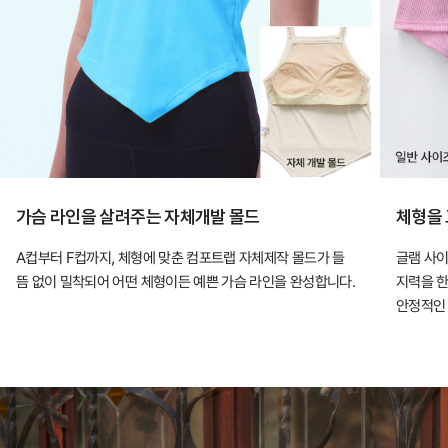
장
만
입
어
도
안
정
가슴 라인을 살려주는 자체개발 몰드
체형을 
적
A컵부터 F컵까지, 체형에 맞춘 컴포트랩 자체제작 몰드가 들
글램 사이
인
뜸 없이 밀착되어 어떤 체형이든 예쁜 가슴 라인을 완성합니다.
지력을 한
핏
안정적인 
을
완
성
하
는