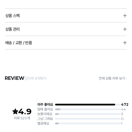
컵
상품 스펙
사
소재
이
상품 관리
겉감: 나일론 85%, 폴리우레탄 15%
즈
안감: 에어로쿨(폴리에스터92%, 폴리우레탄 8%)
[Care Guide]
배송 / 교환 / 반품
에
1. 고온 세탁은 제품 변형의 원인이 될 수 있으므로, 미지근한 물로 세탁해 주세요.
2. 기계 세탁을 할 경우 제품 손상 및 변형 방지를 위해, 반드시 세탁망을 사용해 주세요.
따
[배송]
몰드두께 : 전사이즈 6mm 일체형 밀착몰드
3. 건조기 사용 시 고온으로 인한 제품 손상 및 변형이 발생할 수 있으므로 자연 건조해
· 택배사: 한진택배 (1588-0011) | 기본 배송비 2,500원 / 3만원 이상 무료배송
패드 추가 가능
라
주세요.
· 제주 +3,000원 / 도서산간 +5,000원 (교환·반품 시 왕복 총 비용 11,000원
4. 짙은 색상과 밝은 색상은 분리하여 세탁해 주세요.
차
~15,000원)
5. 땀과 비 등에 젖은 상태로 방치할 경우, 변색 또는 이염현상이 나타날 수 있습니다.
· 평일 오전 10시 이전 결제 완료 시 당일 발송 (이후 1~3 영업일 소요)
별
6. 소비자 부주의로 인한 제품 손상은 보상되지 않습니다.
· 주문 폭주 시 순차 발송으로 배송이 지연될 수 있는 점 양해 부탁드리며, 배송 지연은 무
화
상 반품 사유에 해당하지 않습니다.
[Product Info]
된
제조원: (주)컴포트랩 협력 업체
[교환 / 반품]
몰
판매원: (주)컴포트랩
접수
제조국:
중국
· 수령 후 7일 이내 마이페이지 또는 1:1 채팅으로 접수 → 수령 후 10일 이내 도착분 처리
드
가능
설
배송비
계
· 단순변심 (사이즈·컬러·디자인 변경): 교환·반품 배송비 5,000원