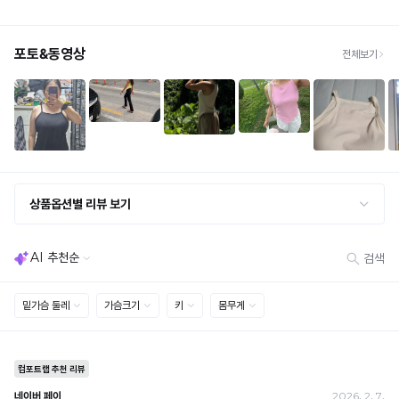
· 불량 상품: 동일 상품(동일 컬러·사이즈) 1회 교환 / 다른 디자인 교환 시 배송비 5,000
자
원
· 빠른 수령이 필요할 경우, 교환보다 전체반품 후 재구매를 권장합니다.
체
(교환: 약 10영업일 / 반품: 약 7영업일 소요, 배송비 동일)
제
세트 교환 유의
작
· 옵션 품절 우려가 있으므로 세트 구매 시 함께 반송 권장
· 단품 반송 후 품절 시 대체 상품 안내 / 추가 접수 시 배송비 발생 가능
몰
교환·반품 불가
드
· 수령 후 7일 초과 / 택 제거·세탁·착용·훼손·오염된 상품
로
· 불량·오배송이라도 택 제거 또는 세탁 후에는 불가
· 사이즈 허용 오차(약 1cm) / 실밥·미세 컬러 차이 등 대량생산 특성에 의한 사소한 차이
들
· 고객 부주의로 인한 변형·훼손·오염
· 다종 PACK 구성 상품의 부분 반품 및 타상품 교환 불가
뜸
과
[결제]
무통장(가상계좌)
눌
· 입금자명: ㈜컴포트랩 / 주문 후 3일 이내 입금 (기간 초과 시 자동 취소, 복구 불가)
림
· 금액·은행·계좌번호 오입력 시 송금 불가 → 정확히 확인 후 입금 / 문의: 1:1 채팅
· 여러 건 주문 시 가상계좌별로 각각 입금 (총액 일괄 입금 불가)
없
예) 1만원 A + 1만원 B → 각 1만원씩 입금 O / 합산 2만원 입금 ✕
이
휴대폰 결제
깔
· 취소 가능: 결제한 당월 말일까지