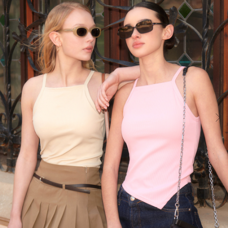
컴
포
트
랩
의
인
체
공
학
설
계
기
술
입
니