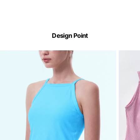
ERGOFIT®
기
Design Point
술
이
란?
ERGOFIT®
은
브
라
없
이
한