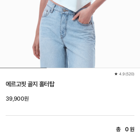
★
4.9
(
520
)
에르고핏 골지 홀터탑
39,900원
총
0
원