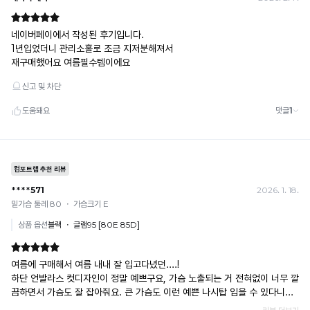
예) 12/30 결제 → 12/31까지 취소 가능
끔
· 당월 취소 불가 시: 수수료 3.5% 차감 후 현금 환불
한
쿠폰
· 일반 상품 구매 시에만 적용 가능
핏
· 이벤트·1+1·세트·할인 적용 상품·ACC·프리미엄·다종구성 상품은 적용 불가
을
· 배송 준비 중이라도 송장 등록 후에는 주문 취소 불가
· 배송 중 미협의 반품 접수 시, 회수 완료 후 단순변심 반품으로 처리되어 배송비가 부과
연
됩니다.
출
합
니
다.