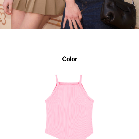
다.
사
이
즈
별
Color
로
정
교
하
게
설
계
된
3D