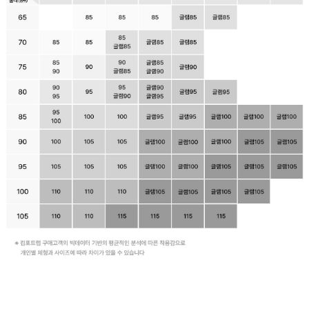
자
연
스
러
운
가
슴
라
인
을
완
성
합
니
다.