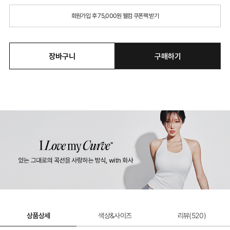
회원가입 후 75,000원 웰컴 쿠폰팩 받기
장바구니
구매하기
상품상세
색상&사이즈
리뷰(
520
)