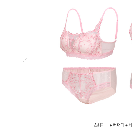
스퀘어넥 + 햄팬티 + 