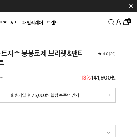
✕
0
포츠
세트
패밀리웨어
브랜드
 아트자수 봉봉로제 브라렛&팬티
★
4.9
(
20
)
트
13%
141,900원
0원
회원가입 후 75,000원 웰컴 쿠폰팩 받기