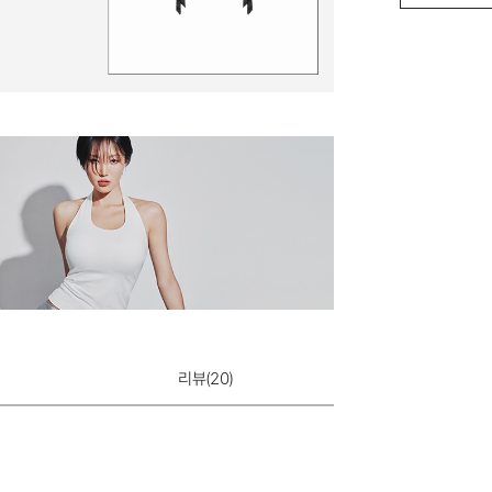
리뷰(
20
)