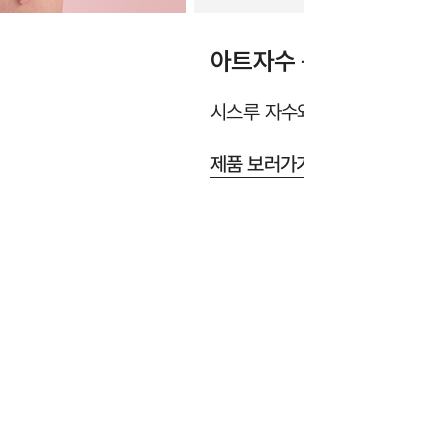
아트자수 봉봉로제 브라
시스루 자수와 레이스가 어우러
제품 보러가기 >