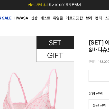
카카오채널 추가
하고 10,000원 쿠폰 받기
 SALE
HWASA
신상
베스트
듀얼쿨
에르고핏 탑
브라
팬티
스
[SET]
&바디슈
163,00
유형 선택