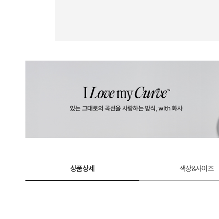
상품상세
색상&사이즈