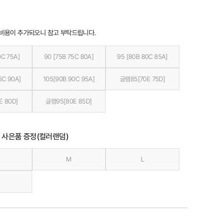
 비용이 추가되오니 참고 부탁드립니다.
0C 75A]
90 [75B 75C 80A]
95 [80B 80C 85A]
5C 90A]
105[90B 90C 95A]
글램85[70E 75D]
E 80D]
글램95[80E 85D]
 사은품 증정(컬러랜덤)
M
L