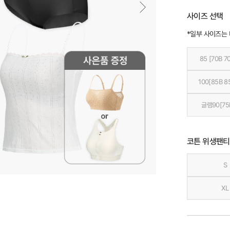
사이즈 선택
*일부 사이즈는
85 [70B 7
100[85B 8
글램90[75
코튼 위생팬티
S
XL