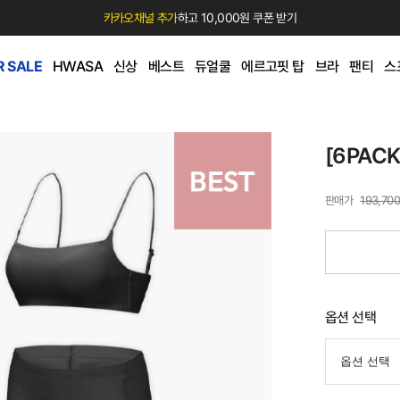
카카오채널 추가
하고 10,000원 쿠폰 받기
 SALE
HWASA
신상
베스트
듀얼쿨
에르고핏 탑
브라
팬티
스
[6PAC
193,70
옵션 선택