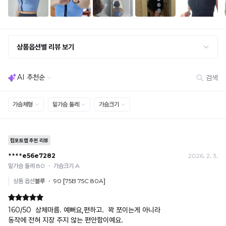
교환·반품 불가
· 수령 후 7일 초과 / 택 제거·세탁·착용·훼손·오염된 상품
· 불량·오배송이라도 택 제거 또는 세탁 후에는 불가
· 사이즈 허용 오차(약 1cm) / 실밥·미세 컬러 차이 등 대량생산 특성에 의한 사소한 차이
· 고객 부주의로 인한 변형·훼손·오염
· 다종 PACK 구성 상품의 부분 반품 및 타상품 교환 불가
[결제]
무통장(가상계좌)
· 입금자명: ㈜컴포트랩 / 주문 후 3일 이내 입금 (기간 초과 시 자동 취소, 복구 불가)
· 금액·은행·계좌번호 오입력 시 송금 불가 → 정확히 확인 후 입금 / 문의: 1:1 채팅
· 여러 건 주문 시 가상계좌별로 각각 입금 (총액 일괄 입금 불가)
예) 1만원 A + 1만원 B → 각 1만원씩 입금 O / 합산 2만원 입금 ✕
휴대폰 결제
· 취소 가능: 결제한 당월 말일까지
예) 12/30 결제 → 12/31까지 취소 가능
· 당월 취소 불가 시: 수수료 3.5% 차감 후 현금 환불
쿠폰
· 일반 상품 구매 시에만 적용 가능
· 이벤트·1+1·세트·할인 적용 상품·ACC·프리미엄·다종구성 상품은 적용 불가
· 배송 준비 중이라도 송장 등록 후에는 주문 취소 불가
· 배송 중 미협의 반품 접수 시, 회수 완료 후 단순변심 반품으로 처리되어 배송비가 부과