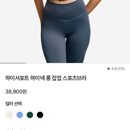
★
4.8
(
113
)
하이서포트 하이넥 롱 집업 스포츠브라
38,900원
컬러 선택