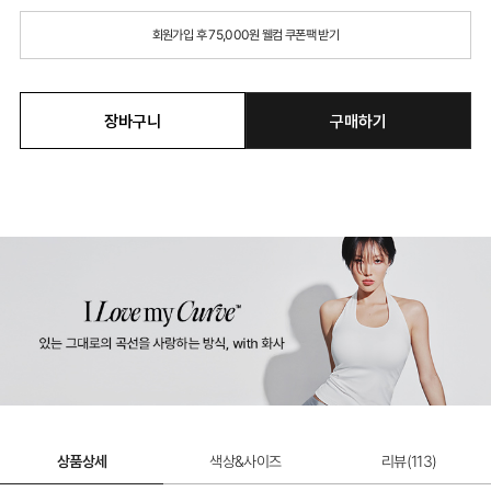
회원가입 후 75,000원 웰컴 쿠폰팩 받기
장바구니
구매하기
상품상세
색상&사이즈
리뷰(
113
)