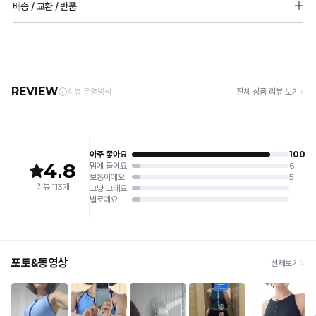
배송 / 교환 / 반품
몰드두께: 상세페이지 참조
1. 고온 세탁은 제품 변형의 원인이 될 수 있으므로, 미지근한 물로 세탁해 주세요.
패드 추가 불가능
2. 기계 세탁을 할 경우 제품 손상 및 변형 방지를 위해, 반드시 세탁망을 사용해 주세요.
[배송]
3. 건조기 사용 시 고온으로 인한 제품 손상 및 변형이 발생할 수 있으므로 자연 건조해
· 택배사: 한진택배 (1588-0011) | 기본 배송비 2,500원 / 3만원 이상 무료배송
주세요.
· 제주 +3,000원 / 도서산간 +5,000원 (교환·반품 시 왕복 총 비용 11,000원
4. 짙은 색상과 밝은 색상은 분리하여 세탁해 주세요.
~15,000원)
5. 땀과 비 등에 젖은 상태로 방치할 경우, 변색 또는 이염현상이 나타날 수 있습니다.
· 평일 오전 10시 이전 결제 완료 시 당일 발송 (이후 1~3 영업일 소요)
6. 소비자 부주의로 인한 제품 손상은 보상되지 않습니다.
· 주문 폭주 시 순차 발송으로 배송이 지연될 수 있는 점 양해 부탁드리며, 배송 지연은 무
상 반품 사유에 해당하지 않습니다.
[Product Info]
제조원: (주)컴포트랩 협력 업체
[교환 / 반품]
판매원: (주)컴포트랩
접수
제조국:
중국
· 수령 후 7일 이내 마이페이지 또는 1:1 채팅으로 접수 → 수령 후 10일 이내 도착분 처리
가능
배송비
· 단순변심 (사이즈·컬러·디자인 변경): 교환·반품 배송비 5,000원
· 불량 상품: 동일 상품(동일 컬러·사이즈) 1회 교환 / 다른 디자인 교환 시 배송비 5,000
원
· 빠른 수령이 필요할 경우, 교환보다 전체반품 후 재구매를 권장합니다.
(교환: 약 10영업일 / 반품: 약 7영업일 소요, 배송비 동일)
세트 교환 유의
· 옵션 품절 우려가 있으므로 세트 구매 시 함께 반송 권장
· 단품 반송 후 품절 시 대체 상품 안내 / 추가 접수 시 배송비 발생 가능