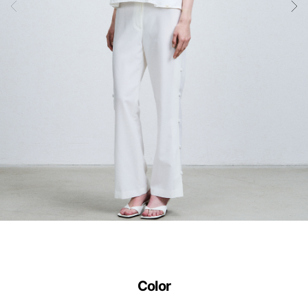
공
학
설
계
기
술
입
니
다.
사
이
즈
별
Color
로