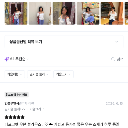
냉
프
세트 교환 유의
감
· 옵션 품절 우려가 있으므로 세트 구매 시 함께 반송 권장
리
· 단품 반송 후 품절 시 대체 상품 안내 / 추가 접수 시 배송비 발생 가능
성
커
테
교환·반품 불가
팅
스
· 수령 후 7일 초과 / 택 제거·세탁·착용·훼손·오염된 상품
· 불량·오배송이라도 택 제거 또는 세탁 후에는 불가
트
하
· 사이즈 허용 오차(약 1cm) / 실밥·미세 컬러 차이 등 대량생산 특성에 의한 사소한 차이
를
변
· 고객 부주의로 인한 변형·훼손·오염
완
· 다종 PACK 구성 상품의 부분 반품 및 타상품 교환 불가
료
조
한
[결제]
임
소
무통장(가상계좌)
재
과
· 입금자명: ㈜컴포트랩 / 주문 후 3일 이내 입금 (기간 초과 시 자동 취소, 복구 불가)
· 금액·은행·계좌번호 오입력 시 송금 불가 → 정확히 확인 후 입금 / 문의: 1:1 채팅
로
배
· 여러 건 주문 시 가상계좌별로 각각 입금 (총액 일괄 입금 불가)
더
예) 1만원 A + 1만원 B → 각 1만원씩 입금 O / 합산 2만원 입금 ✕
김
욱
휴대폰 결제
시
없
· 취소 가능: 결제한 당월 말일까지
원
이
예) 12/30 결제 → 12/31까지 취소 가능
하
· 당월 취소 불가 시: 수수료 3.5% 차감 후 현금 환불
몸
고
쿠폰
쾌
에
· 일반 상품 구매 시에만 적용 가능