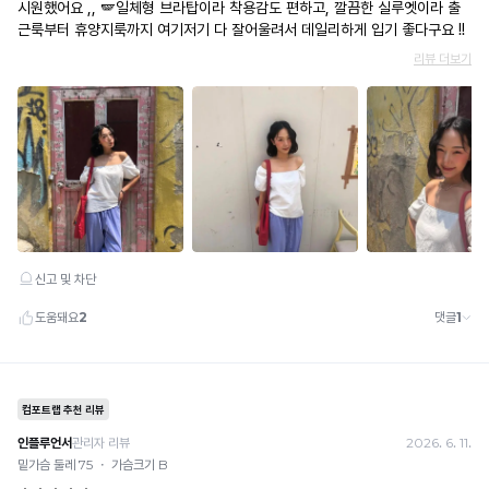
적
편
· 이벤트·1+1·세트·할인 적용 상품·ACC·프리미엄·다종구성 상품은 적용 불가
한
· 배송 준비 중이라도 송장 등록 후에는 주문 취소 불가
안
착
· 배송 중 미협의 반품 접수 시, 회수 완료 후 단순변심 반품으로 처리되어 배송비가 부과
용
됩니다.
하
감
게
을
제
밀
공
착
합
됩
니
다.
니
Q-
다.
MAX
란?
촉
감
으
로
느
껴
지