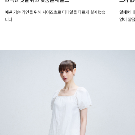
적
예쁜 가슴 라인을 위해 사이즈별로 디테일을 다르게 설계했습
일체형 내
인
니다.
없이 깔끔
핏
을
완
성
하
는
컴
포
트
랩
의
인
체