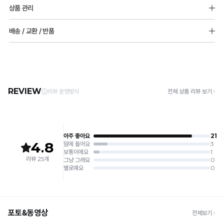
소재
감
상품 관리
한
겉감 : 레이온 40% 나일론 60%
성
안감 : 듀얼쿨 안감 (나일론 68% 폴리우레탄 32%)
[Care Guide]
착
배송 / 교환 / 반품
테
1. 고온 세탁은 제품 변형의 원인이 될 수 있으므로, 미지근한 물로 세탁해 주세요.
용
몰드두께
2. 기계 세탁을 할 경우 제품 손상 및 변형 방지를 위해, 반드시 세탁망을 사용해 주세요.
스
[배송]
85,90 8mm 부분 볼륨 몰드
3. 건조기 사용 시 고온으로 인한 제품 손상 및 변형이 발생할 수 있으므로 자연 건조해
감
· 택배사: 한진택배 (1588-0011) | 기본 배송비 2,500원 / 3만원 이상 무료배송
트
전사이즈(85,90 제외) 5mm 풀컵 몰드
주세요.
· 제주 +3,000원 / 도서산간 +5,000원 (교환·반품 시 왕복 총 비용 11,000원
을
완
4. 짙은 색상과 밝은 색상은 분리하여 세탁해 주세요.
~15,000원)
5. 땀과 비 등에 젖은 상태로 방치할 경우, 변색 또는 이염현상이 나타날 수 있습니다.
유
료
· 평일 오전 10시 이전 결제 완료 시 당일 발송 (이후 1~3 영업일 소요)
6. 소비자 부주의로 인한 제품 손상은 보상되지 않습니다.
· 주문 폭주 시 순차 발송으로 배송이 지연될 수 있는 점 양해 부탁드리며, 배송 지연은 무
지
상 반품 사유에 해당하지 않습니다.
[Product Info]
합
듀
제조원: (주)컴포트랩 협력 업체
[교환 / 반품]
얼
니
판매원: (주)컴포트랩
접수
쿨
제조국:
중국
· 수령 후 7일 이내 마이페이지 또는 1:1 채팅으로 접수 → 수령 후 10일 이내 도착분 처리
다.
냉
가능
감
배송비
안
밴
· 단순변심 (사이즈·컬러·디자인 변경): 교환·반품 배송비 5,000원
감
· 불량 상품: 동일 상품(동일 컬러·사이즈) 1회 교환 / 다른 디자인 교환 시 배송비 5,000
드
은
원
없
Q-
· 빠른 수령이 필요할 경우, 교환보다 전체반품 후 재구매를 권장합니다.
는
(교환: 약 10영업일 / 반품: 약 7영업일 소요, 배송비 동일)
MAX