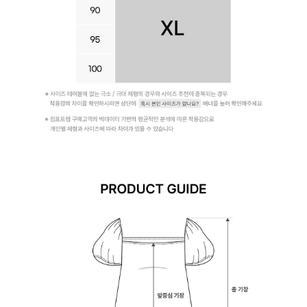
라
인
을
완
성
합
니
다.
시
원
한
심
리
스
듀