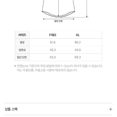
얼
쿨
안
감
피
부
에
매
끄
럽
게
닿
Q-
아
MAX
쾌
상품 스펙
냉
적