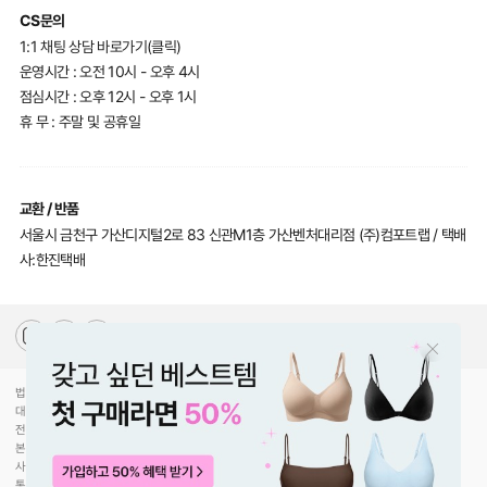
CS문의
1:1 채팅 상담 바로가기(클릭)
운영시간 : 오전 10시 - 오후 4시
점심시간 : 오후 12시 - 오후 1시
휴 무 : 주말 및 공휴일
교환 / 반품
서울시 금천구 가산디지털2로 83 신관M1층 가산벤처대리점 (주)컴포트랩 / 택배
사:한진택배
법인명(상호)
(주)컴포트랩
대표자(성명)
최선미
전화
070-5217-2205
본사주소
서울특별시 강남구 압구정로30길 78
사업자등록번호
744-81-00453
통신판매업신고
제2020-서울강남-02754호