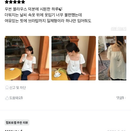
는
냉
감
수
치
로
높
을
수
록
냉
감
성
이
시
원
합
니
다.