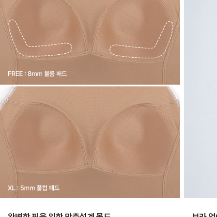
란?
ERGOFIT®
은
브
라
없
이
한
장
만
입
어
도
안
정
완벽한 핏을 위한 맞춤설계 몰드
브라 없