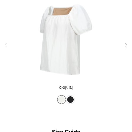
정
교
하
게
설
계
된
3D
일
체
형
아이보리
몰
드
가
슴