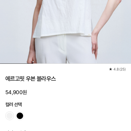
★
4.8
(
25
)
에르고핏 우븐 블라우스
54,900원
컬러 선택