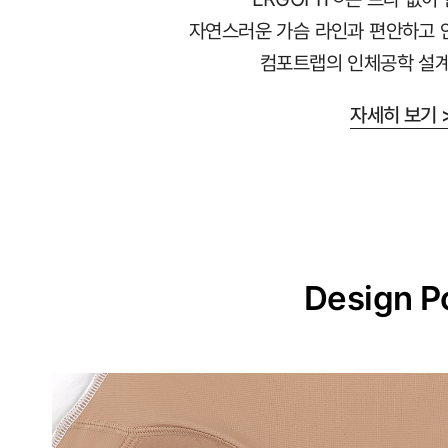
교
자연스러운 가슴 라인과 편안하고 
하
컴포트랩의 인체공학 설계
게
설
자세히 보기 
계
된
3D
일
체
형
Design P
몰
드
가
슴