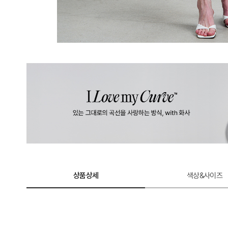
상품상세
색상&사이즈