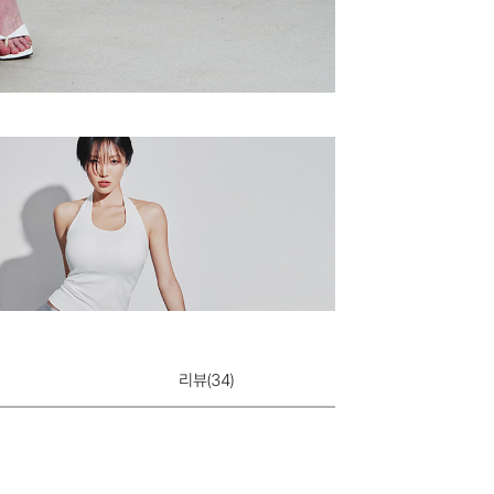
리뷰(
34
)