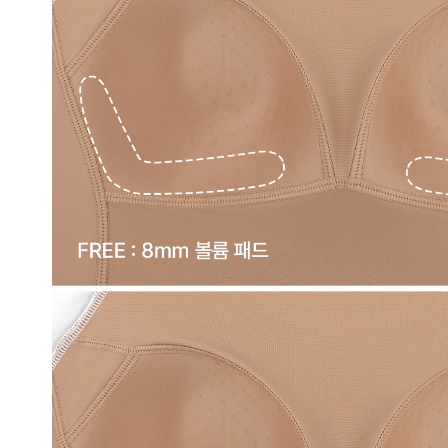
을
입
체
적
으
로
감
싸
자
연
스
러
운
가
슴