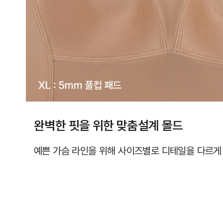
라
인
을
완
성
합
니
다.
완벽한 핏을 위한 맞춤설계 몰드
시
원
예쁜 가슴 라인을 위해 사이즈별로 디테일을 다르게
한
심
리
스