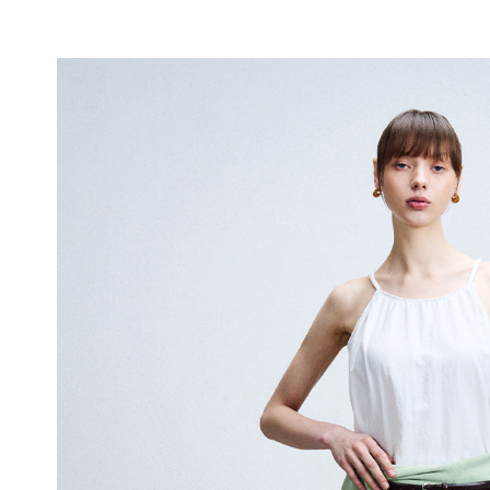
듀
얼
쿨
안
감
피
부
에
매
끄
럽
게
닿
아
쾌