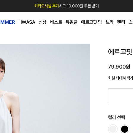
카카오채널 추가
하고 10,000원 쿠폰 받기
UMMER
HWASA
신상
베스트
듀얼쿨
에르고핏 탑
브라
팬티
스
에르고핏
79,900원
회원 최대 혜택
컬러 선택