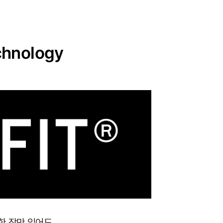
hnology
 한 장만 입어도