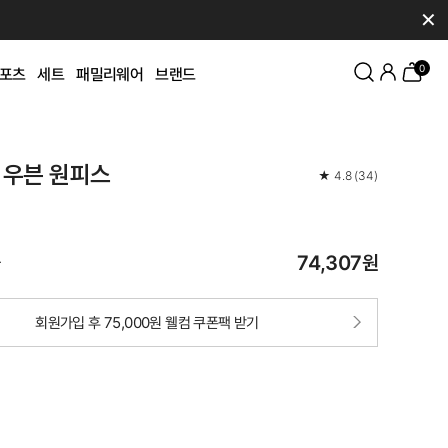
✕
0
포츠
세트
패밀리웨어
브랜드
 우븐 원피스
★
4.8
(
34
)
74,307
원
가
회원가입 후 75,000원 웰컴 쿠폰팩 받기