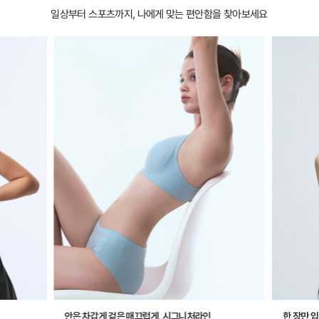
일상부터 스포츠까지, 나에게 맞는 편안함을 찾아보세요
안은 차갑게 겉은 매끄럽게, 시그니처라인
한 장만 