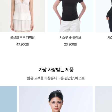
쿨실크 루루 캐미탑
시스루 숏 슬리브
시
47,900원
23,900원
가장 사랑받는 제품
많은 고객들이 찾은 나다운 편안함, 베스트