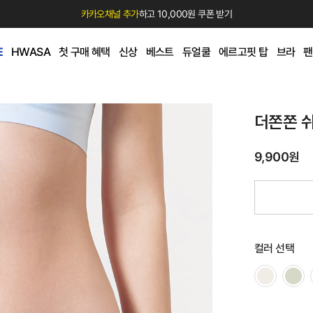
카카오채널 추가
하고 10,000원 쿠폰 받기
E
HWASA
첫 구매 혜택
신상
베스트
듀얼쿨
에르고핏 탑
브라
팬
더쫀쫀 
9,900원
컬러 선택