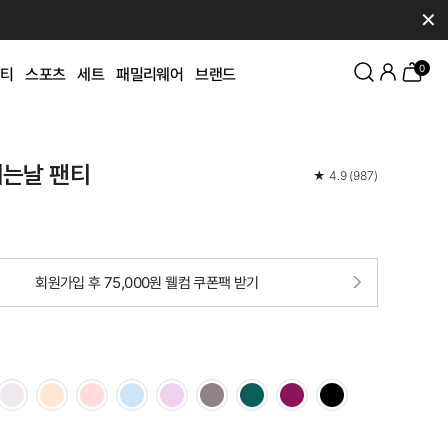
✕
0
티
스포츠
세트
패밀리웨어
브랜드
쉬는날 팬티
★
4.9
(
987
)
회원가입 후 75,000원 웰컴 쿠폰팩 받기