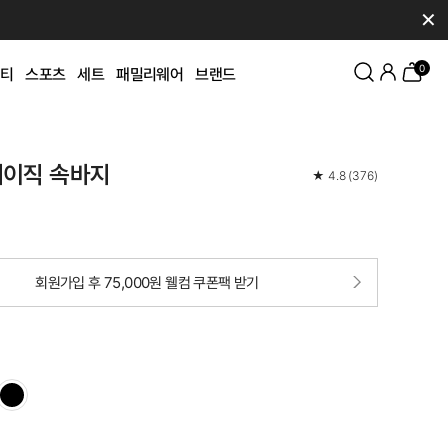
✕
0
티
스포츠
세트
패밀리웨어
브랜드
베이직 속바지
★
4.8
(
376
)
회원가입 후 75,000원 웰컴 쿠폰팩 받기