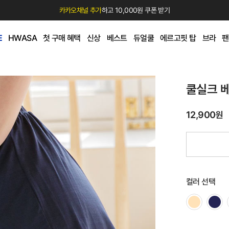
카카오채널 추가
하고 10,000원 쿠폰 받기
E
HWASA
첫 구매 혜택
신상
베스트
듀얼쿨
에르고핏 탑
브라
팬
쿨실크 
12,900원
컬러 선택