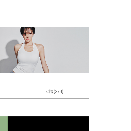
리뷰(
376
)