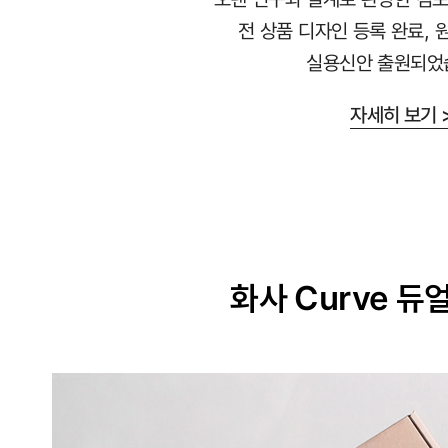
라
전 상품 디자인 등록 완료, 
붙
실용신안 출원되었
지
않
자세히 보기 
는
안
감
과
매
끈
화사 Curve 듀
한
겉
감
의
듀