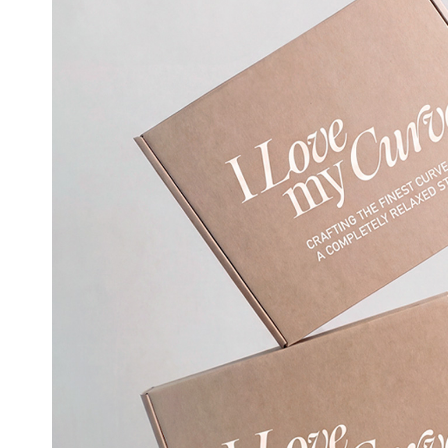
얼
쿨
접
합
기
술
은
실
용
신
안
출
원
되
어
오