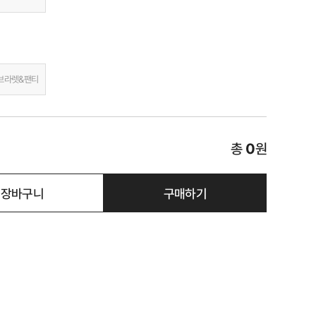
브라렛&팬티
총
0
원
장바구니
구매하기