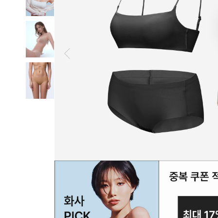
일
부
드
럽
고
산
뜻
하
게,
오
랜
연
구
와
설