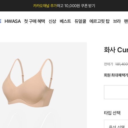
카카오채널 추가
하고 10,000원 쿠폰 받기
E
HWASA
첫 구매 혜택
신상
베스트
듀얼쿨
에르고핏 탑
브라
팬
화사 Cu
181,40
회원 최대 혜택
타입 선택