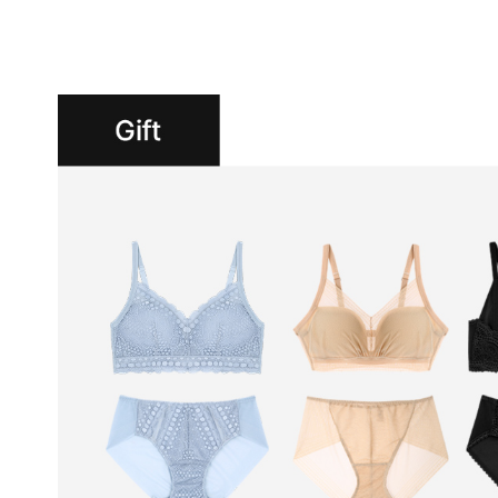
니
다.
실
용
신
안
출
원
제
20-
2024-
000****
호
듀
얼
쿨