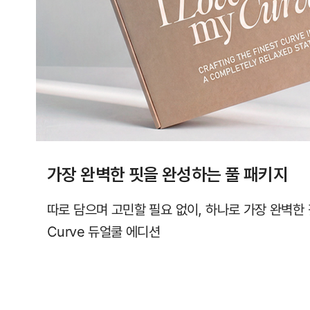
직
컴
포
트
랩
에
서
만
가장 완벽한 핏을 완성하는 풀 패키지
만
나
따로 담으며 고민할 필요 없이, 하나로 가장 완벽한
보
Curve 듀얼쿨 에디션
실
수
있
습