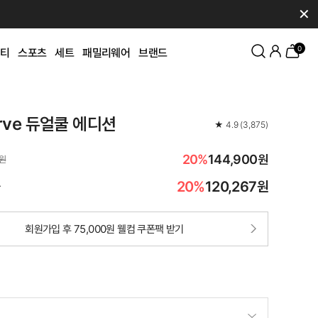
✕
0
티
스포츠
세트
패밀리웨어
브랜드
rve 듀얼쿨 에디션
★
4.9
(
3,875
)
20%
144,900원
0원
20%
120,267
원
가
회원가입 후 75,000원 웰컴 쿠폰팩 받기