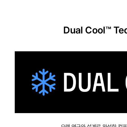
원
단
실
Dual Cool™ Te
용
신
안
출
원
땀
이
나
도
달
오랜 연구와 설계로 완성한 컴