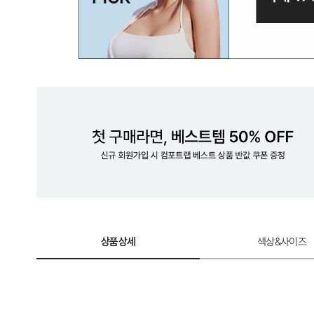
계
로
완
성
한
듀
얼
쿨
테
크
놀
상품상세
색상&사이즈
로
지.