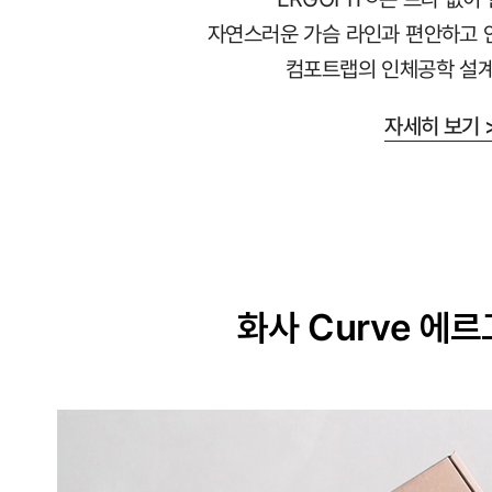
교
자연스러운 가슴 라인과 편안하고 
하
컴포트랩의 인체공학 설계
게
설
자세히 보기 
계
된
3D
일
체
형
화사 Curve 에
몰
드
가
슴