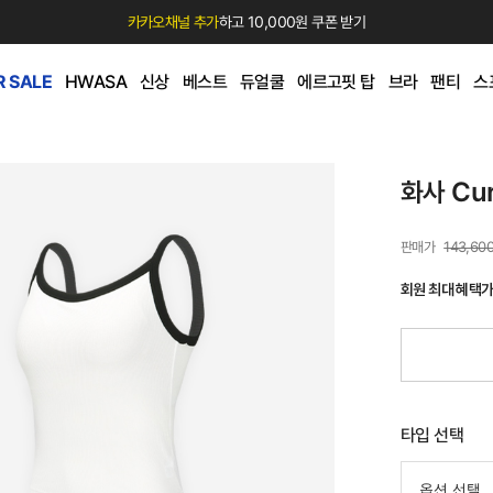
카카오채널 추가
하고 10,000원 쿠폰 받기
 SALE
HWASA
신상
베스트
듀얼쿨
에르고핏 탑
브라
팬티
스
화사 Cu
143,60
회원 최대 혜택
타입 선택