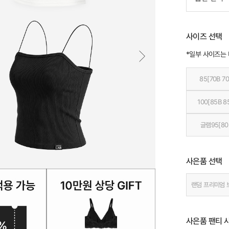
사이즈 선택
*일부 사이즈는
85[70B 70
100[85B 8
글램95[80
사은품 선택
랜덤 프리미엄 
사은품 팬티 