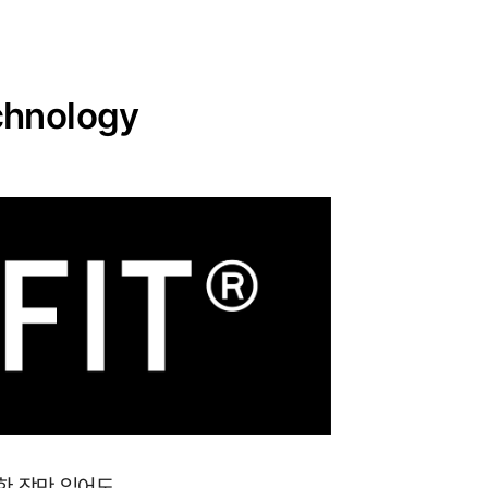
hnology
 한 장만 입어도