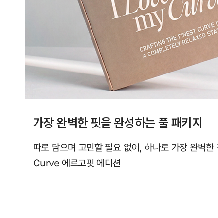
라
인
을
완
성
합
니
다.
가장 완벽한 핏을 완성하는 풀 패키지
시
원
따로 담으며 고민할 필요 없이, 하나로 가장 완벽한
한
Curve 에르고핏 에디션
심
리
스