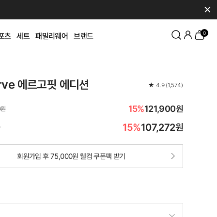
✕
0
포츠
세트
패밀리웨어
브랜드
rve 에르고핏 에디션
★
4.9
(
1,574
)
15%
121,900원
0원
15%
107,272
원
가
회원가입 후 75,000원 웰컴 쿠폰팩 받기