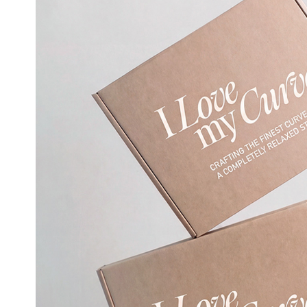
을
입
체
적
으
로
감
싸
자
연
스
러
운
가
슴