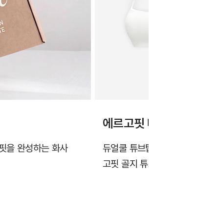
에르고핏 베스트 상품 4
 핏을 완성하는 화사
듀얼쿨 튜브탑, 에르고핏 벌룬 홀
고핏 골지 튜브탑으로 구성된 베