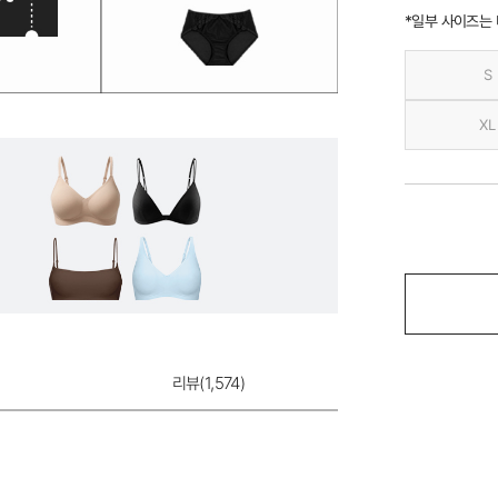
*일부 사이즈는
S
XL
리뷰(
1,574
)