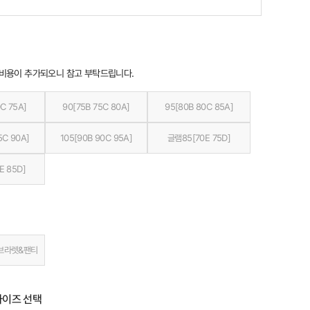
 비용이 추가되오니 참고 부탁드립니다.
C 75A]
90[75B 75C 80A]
95[80B 80C 85A]
5C 90A]
105[90B 90C 95A]
글램85[70E 75D]
E 85D]
브라렛&팬티
사이즈 선택