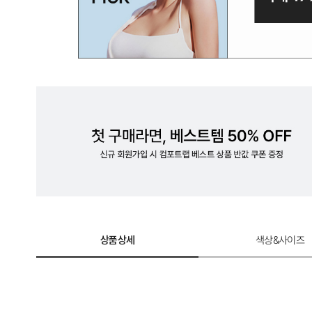
상품상세
색상&사이즈