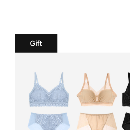
듀
얼
쿨
안
감
피
부
에
매
끄
럽
게
닿
아
쾌