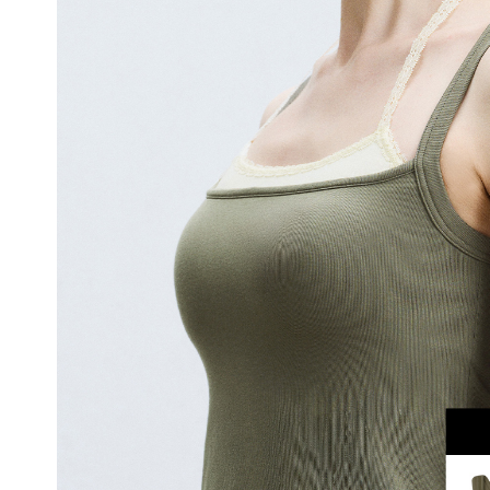
을
입
체
적
으
로
감
싸
자
연
스
러
운
가
슴