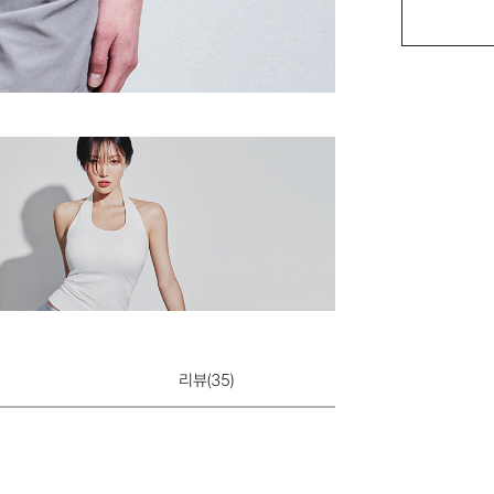
리뷰(
35
)