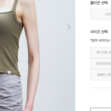
홀터끈 선택
스트
사이즈 선택
*일부 사이즈는
85 [70B 7
100[85B 8
글램90 [75