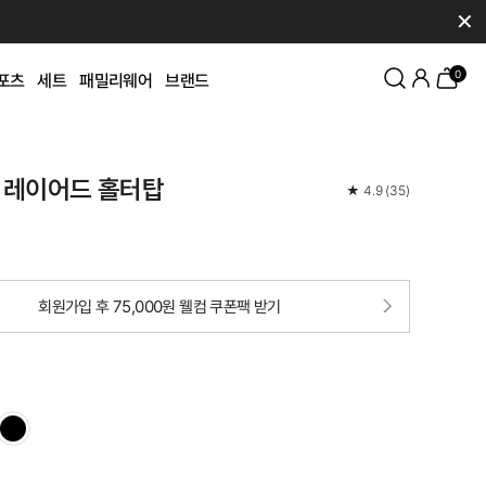
✕
0
포츠
세트
패밀리웨어
브랜드
 레이어드 홀터탑
★
4.9
(
35
)
회원가입 후 75,000원 웰컴 쿠폰팩 받기