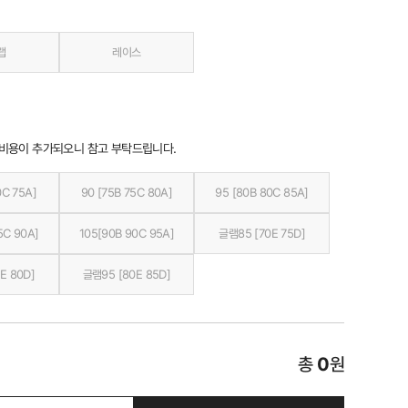
랩
레이스
 비용이 추가되오니 참고 부탁드립니다.
0C 75A]
90 [75B 75C 80A]
95 [80B 80C 85A]
5C 90A]
105[90B 90C 95A]
글램85 [70E 75D]
E 80D]
글램95 [80E 85D]
총
0
원