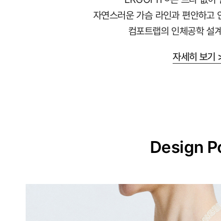
교
자연스러운 가슴 라인과 편안하고 
하
컴포트랩의 인체공학 설계
게
설
자세히 보기 
계
된
3D
일
체
형
Design P
몰
드
가
슴