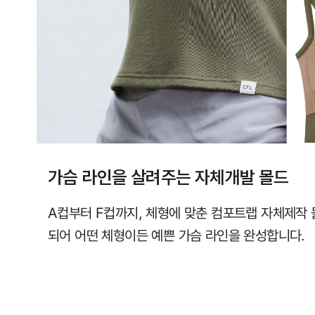
라
인
을
완
성
합
니
다.
가슴 라인을 살려주는 자체개발 몰드
시
원
A컵부터 F컵까지, 체형에 맞춘 컴포트랩 자체제작 
한
되어 어떤 체형이든 예쁜 가슴 라인을 완성합니다.
심
리
스