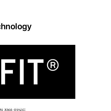
hnology
 한 장만 입어도