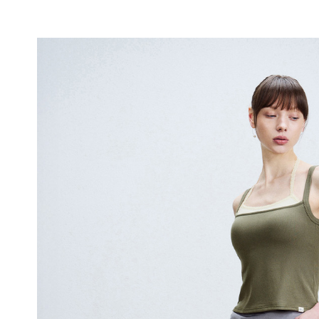
듀
얼
쿨
안
감
피
부
에
매
끄
럽
게
닿
아
쾌