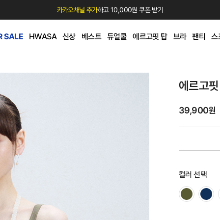
카카오채널 추가
하고 10,000원 쿠폰 받기
 SALE
HWASA
신상
베스트
듀얼쿨
에르고핏 탑
브라
팬티
스
에르고핏
39,900원
컬러 선택