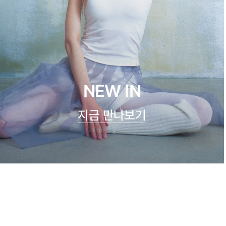
NEW IN
지금 만나보기
쿨실크 루루 캐미탑
47,900원