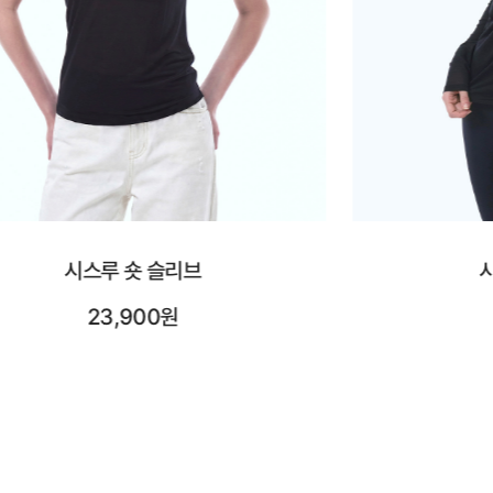
시스루 롱 슬리브
시어레
25,900원