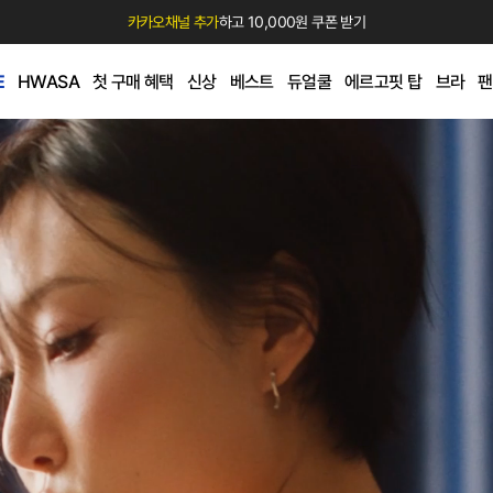
카카오채널 추가
하고 10,000원 쿠폰 받기
E
HWASA
첫 구매 혜택
신상
베스트
듀얼쿨
에르고핏 탑
브라
팬