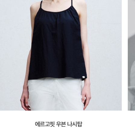
에르고핏 우븐 나시탑