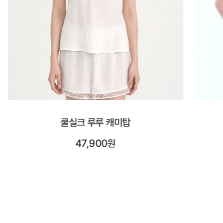
시스루 숏 슬리브
23,900원