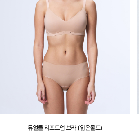
듀얼쿨 리프트업 브라 (얇은몰드)