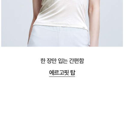
한 장만 입는 간편함
에르고핏 탑