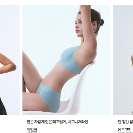
안은 차갑게 겉은 매끄럽게, 시그니처라인
한 장만 
듀얼쿨
에르고핏 