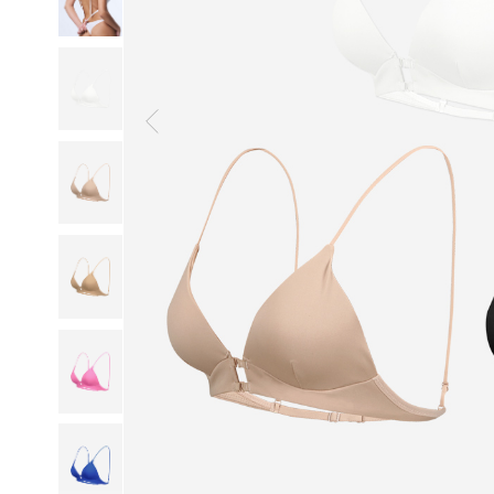
일
부
드
럽
고
산
뜻
하
게,
오
랜
연
구
와
설