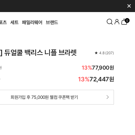
✕
0
포츠
세트
패밀리웨어
브랜드
K] 듀얼쿨 백리스 니플 브라렛
★
4.8
(
207
)
13%
77,900원
원
13%
72,447
원
가
회원가입 후 75,000원 웰컴 쿠폰팩 받기