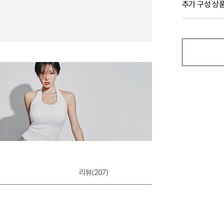
추가 구성 상
듀얼쿨 T-BACK
리뷰(
207
)
9,900원