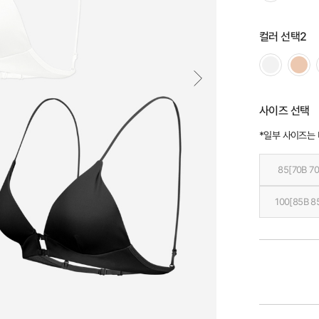
컬러 선택2
사이즈 선택
*일부 사이즈는
85[70B 70
100[85B 8