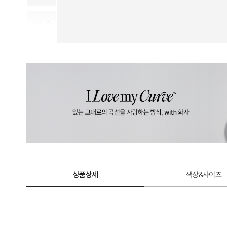
계
로
완
성
한
듀
얼
쿨
테
크
놀
상품상세
색상&사이즈
로
지.