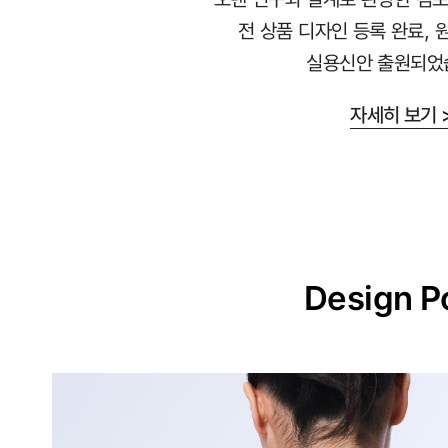
라
전 상품 디자인 등록 완료, 
붙
실용신안 출원되었
지
않
자세히 보기 
는
안
감
과
매
끈
Design P
한
겉
감
의
듀