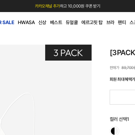
카카오채널 추가
하고 10,000원 쿠폰 받기
 SALE
HWASA
신상
베스트
듀얼쿨
에르고핏 탑
브라
팬티
스
[3PAC
89,700
회원 최대 혜택
컬러 선택1