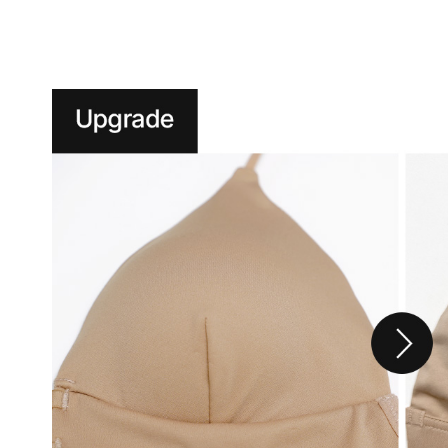
니
다.
실
용
신
안
출
원
제
20-
2024-
000****
호
듀
얼
쿨