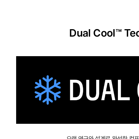
원
단
실
Dual Cool™ Te
용
신
안
출
원
땀
이
나
도
달
오랜 연구와 설계로 완성한 컴