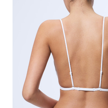
얼
쿨
접
합
기
술
은
실
용
신
안
출
원
되
어
오