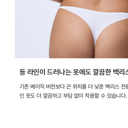
직
컴
포
트
랩
에
서
만
등 라인이 드러나는 옷에도 깔끔한 백리
만
나
기존 베이직 버전보다 끈 위치를 더 낮춘 백리스 전
보
인 옷도 더 깔끔하고 부담 없이 착용할 수 있습니다.
실
수
있
습