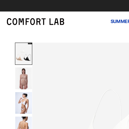
SUMMER
하
루
종