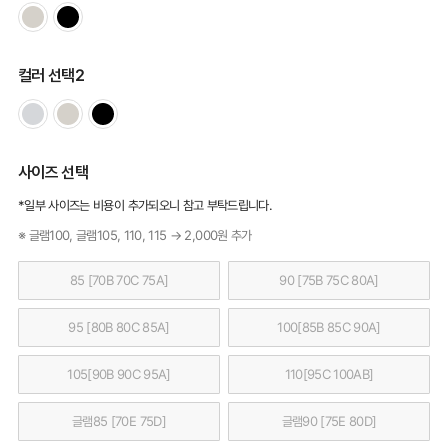
컬러 선택2
사이즈 선택
*일부 사이즈는 비용이 추가되오니 참고 부탁드립니다.
※ 글램100, 글램105, 110, 115 → 2,000원 추가
85 [70B 70C 75A]
90 [75B 75C 80A]
95 [80B 80C 85A]
100[85B 85C 90A]
105[90B 90C 95A]
110[95C 100AB]
글램85 [70E 75D]
글램90 [75E 80D]