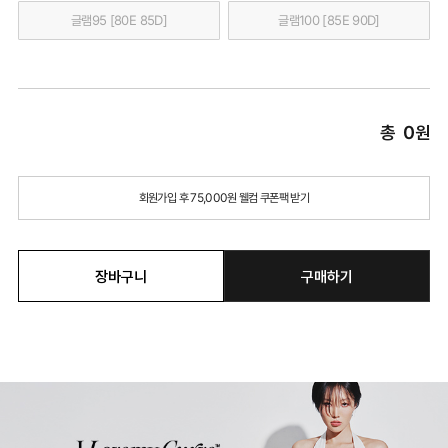
글램95 [80E 85D]
글램100 [85E 90D]
총
0
원
회원가입 후 75,000원 웰컴 쿠폰팩 받기
장바구니
구매하기