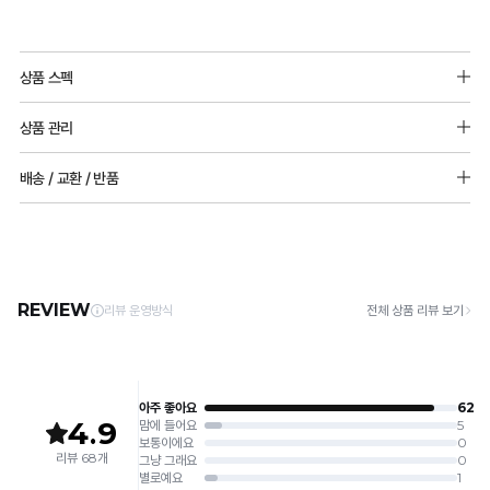
직
조
상품 스펙
몰
폴리에스터, 폴리우레탄,기타
드
상품 관리
메쉬밴드 : 나일론 85%, 폴리우레탄 15%
실
몰드두께: 6mm 패드 추가 불가능
[Care Guide]
배송 / 교환 / 반품
용
1. 고온 세탁은 제품 변형의 원인이 될 수 있으므로, 미지근한 물로 세탁해 주세요.
2. 기계 세탁을 할 경우 제품 손상 및 변형 방지를 위해, 반드시 세탁망을 사용해 주세요.
신
[배송]
3. 건조기 사용 시 고온으로 인한 제품 손상 및 변형이 발생할 수 있으므로 자연 건조해
· 택배사: 한진택배 (1588-0011) | 기본 배송비 2,500원 / 3만원 이상 무료배송
안
주세요.
· 제주 +3,000원 / 도서산간 +5,000원 (교환·반품 시 왕복 총 비용 11,000원
출
4. 짙은 색상과 밝은 색상은 분리하여 세탁해 주세요.
~15,000원)
5. 땀과 비 등에 젖은 상태로 방치할 경우, 변색 또는 이염현상이 나타날 수 있습니다.
원
· 평일 오전 10시 이전 결제 완료 시 당일 발송 (이후 1~3 영업일 소요)
6. 소비자 부주의로 인한 제품 손상은 보상되지 않습니다.
· 주문 폭주 시 순차 발송으로 배송이 지연될 수 있는 점 양해 부탁드리며, 배송 지연은 무
상 반품 사유에 해당하지 않습니다.
[Product Info]
공
제조원: (주)컴포트랩 협력 업체
[교환 / 반품]
기
판매원: (주)컴포트랩
접수
가
제조국:
중국
· 수령 후 7일 이내 마이페이지 또는 1:1 채팅으로 접수 → 수령 후 10일 이내 도착분 처리
잘
가능
통
배송비
하