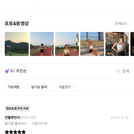
· 단순변심 (사이즈·컬러·디자인 변경): 교환·반품 배송비 5,000원
는
· 불량 상품: 동일 상품(동일 컬러·사이즈) 1회 교환 / 다른 디자인 교환 시 배송비 5,000
얇
원
고
· 빠른 수령이 필요할 경우, 교환보다 전체반품 후 재구매를 권장합니다.
(교환: 약 10영업일 / 반품: 약 7영업일 소요, 배송비 동일)
가
벼
세트 교환 유의
운
· 옵션 품절 우려가 있으므로 세트 구매 시 함께 반송 권장
· 단품 반송 후 품절 시 대체 상품 안내 / 추가 접수 시 배송비 발생 가능
몰
드
교환·반품 불가
로
· 수령 후 7일 초과 / 택 제거·세탁·착용·훼손·오염된 상품
· 불량·오배송이라도 택 제거 또는 세탁 후에는 불가
장
· 사이즈 허용 오차(약 1cm) / 실밥·미세 컬러 차이 등 대량생산 특성에 의한 사소한 차이
시
· 고객 부주의로 인한 변형·훼손·오염
간
· 다종 PACK 구성 상품의 부분 반품 및 타상품 교환 불가
착
용
[결제]
에
무통장(가상계좌)
도
· 입금자명: ㈜컴포트랩 / 주문 후 3일 이내 입금 (기간 초과 시 자동 취소, 복구 불가)
· 금액·은행·계좌번호 오입력 시 송금 불가 → 정확히 확인 후 입금 / 문의: 1:1 채팅
답
· 여러 건 주문 시 가상계좌별로 각각 입금 (총액 일괄 입금 불가)
답
예) 1만원 A + 1만원 B → 각 1만원씩 입금 O / 합산 2만원 입금 ✕
함
휴대폰 결제
없