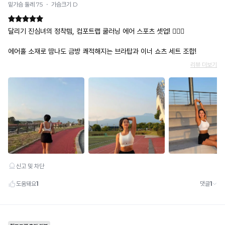
출
원
으
로
보
호
받
습
니
다.