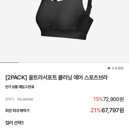
★
4.9
(
68
)
[2PACK] 울트라서포트 쿨러닝 에어 스포츠브라
인기 상품 재입고 완료
15%
72,900원
판매가
85,800원
21%
67,797
원
회원 최대 혜택가
컬러 선택1