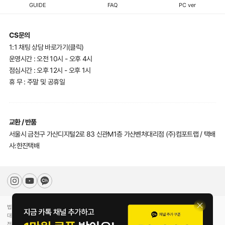
GUIDE
FAQ
PC ver
CS문의
1:1 채팅 상담 바로가기(클릭)
운영시간 : 오전 10시 - 오후 4시
점심시간 : 오후 12시 - 오후 1시
휴 무 : 주말 및 공휴일
교환 / 반품
서울시 금천구 가산디지털2로 83 신관M1층 가산벤처대리점 (주)컴포트랩 / 택배
사:한진택배
법인명(상호)
(주)컴포트랩
대표자(성명)
최선미
전화
070-5217-2205