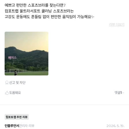
· 취소 가능: 결제한 당월 말일까지
이
예) 12/30 결제 → 12/31까지 취소 가능
쾌
· 당월 취소 불가 시: 수수료 3.5% 차감 후 현금 환불
적
쿠폰
한
· 일반 상품 구매 시에만 적용 가능
착
· 이벤트·1+1·세트·할인 적용 상품·ACC·프리미엄·다종구성 상품은 적용 불가
용
· 배송 준비 중이라도 송장 등록 후에는 주문 취소 불가
감
· 배송 중 미협의 반품 접수 시, 회수 완료 후 단순변심 반품으로 처리되어 배송비가 부과
유
됩니다.
지
※
해
당
고
안
은
실
용
신
안