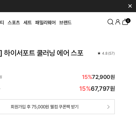
✕
0
티
스포츠
세트
패밀리웨어
브랜드
K] 하이서포트 쿨러닝 에어 스포
★
4.8
(
57
)
15%
72,900원
원
15%
67,797
원
가
회원가입 후 75,000원 웰컴 쿠폰팩 받기