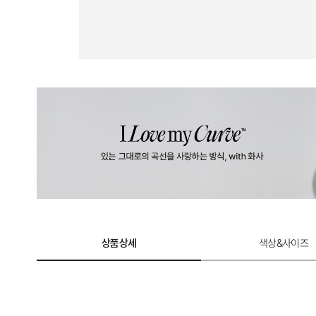
상품상세
색상&사이즈