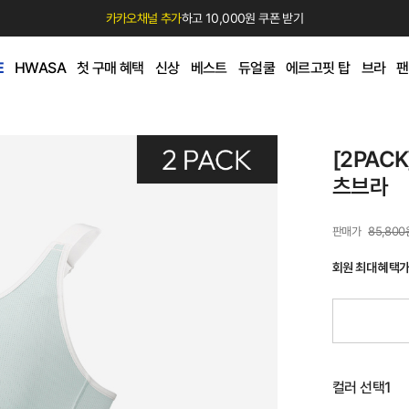
카카오채널 추가
하고 10,000원 쿠폰 받기
E
HWASA
첫 구매 혜택
신상
베스트
듀얼쿨
에르고핏 탑
브라
팬
[2PAC
츠브라
85,800
회원 최대 혜택
컬러 선택1