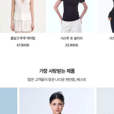
시스루 숏 슬리브
시스루 롱 슬리브
시어
23,900원
25,900원
가장 사랑받는 제품
많은 고객들이 찾은 나다운 편안함, 베스트