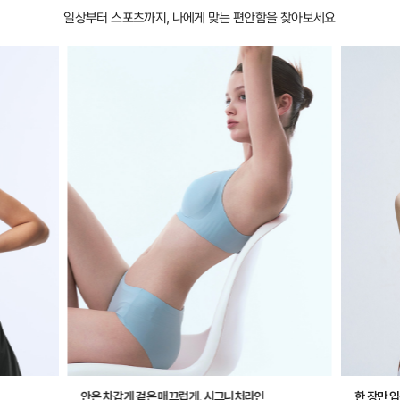
일상부터 스포츠까지, 나에게 맞는 편안함을 찾아보세요
안은 차갑게 겉은 매끄럽게, 시그니처라인
한 장만 