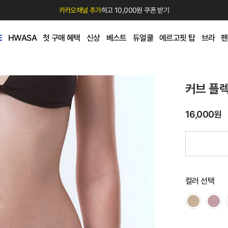
카카오채널 추가
하고 10,000원 쿠폰 받기
E
HWASA
첫 구매 혜택
신상
베스트
듀얼쿨
에르고핏 탑
브라
팬
커브 플렉
16,000원
컬러 선택