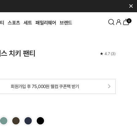
✕
0
티
스포츠
세트
패밀리웨어
브랜드
스 치키 팬티
★
4.7
(
3
)
회원가입 후 75,000원 웰컴 쿠폰팩 받기