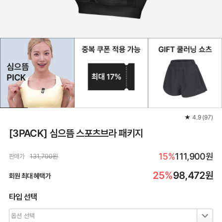
★
4.9
(
97
)
[3PACK] 심으뜸 스포츠브라 패키지
15%
111,900원
판매가
131,700원
25%
98,472
원
회원 최대 혜택가
타입 선택