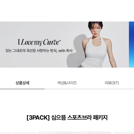
상품상세
색상&사이즈
리뷰(
97
)
[3PACK] 심으뜸 스포츠브라 패키지