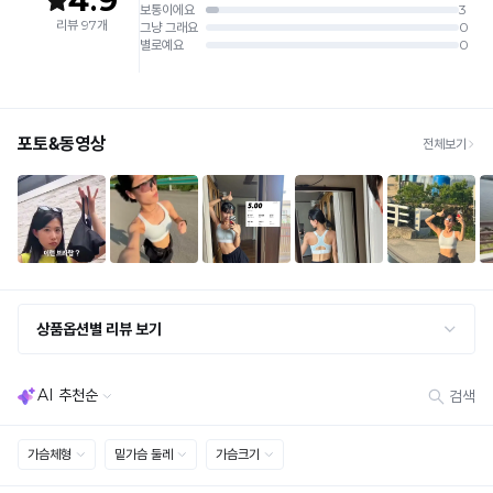
가능
배송비
· 단순변심 (사이즈·컬러·디자인 변경): 교환·반품 배송비 5,000원
· 불량 상품: 동일 상품(동일 컬러·사이즈) 1회 교환 / 다른 디자인 교환 시 배송비 5,000
원
· 빠른 수령이 필요할 경우, 교환보다 전체반품 후 재구매를 권장합니다.
(교환: 약 10영업일 / 반품: 약 7영업일 소요, 배송비 동일)
세트 교환 유의
· 옵션 품절 우려가 있으므로 세트 구매 시 함께 반송 권장
· 단품 반송 후 품절 시 대체 상품 안내 / 추가 접수 시 배송비 발생 가능
교환·반품 불가
· 수령 후 7일 초과 / 택 제거·세탁·착용·훼손·오염된 상품
· 불량·오배송이라도 택 제거 또는 세탁 후에는 불가
· 사이즈 허용 오차(약 1cm) / 실밥·미세 컬러 차이 등 대량생산 특성에 의한 사소한 차이
· 고객 부주의로 인한 변형·훼손·오염
· 다종 PACK 구성 상품의 부분 반품 및 타상품 교환 불가
[결제]
무통장(가상계좌)
· 입금자명: ㈜컴포트랩 / 주문 후 3일 이내 입금 (기간 초과 시 자동 취소, 복구 불가)
· 금액·은행·계좌번호 오입력 시 송금 불가 → 정확히 확인 후 입금 / 문의: 1:1 채팅
· 여러 건 주문 시 가상계좌별로 각각 입금 (총액 일괄 입금 불가)