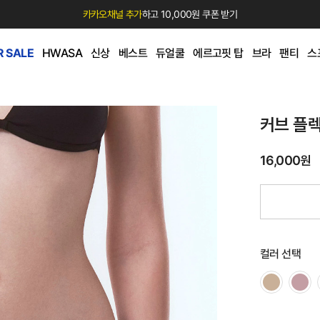
카카오채널 추가
하고 10,000원 쿠폰 받기
 SALE
HWASA
신상
베스트
듀얼쿨
에르고핏 탑
브라
팬티
스
커브 플렉
16,000원
컬러 선택