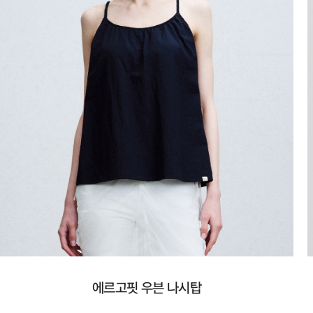
에르고핏 우븐 나시탑