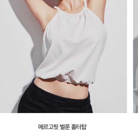
에르고핏 벌룬 홀터탑