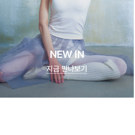
NEW IN
지금 만나보기
쿨실크 루루 캐미탑
47,900원