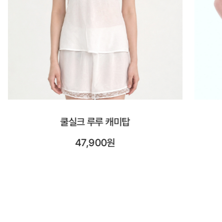
시스루 숏 슬리브
23,900원