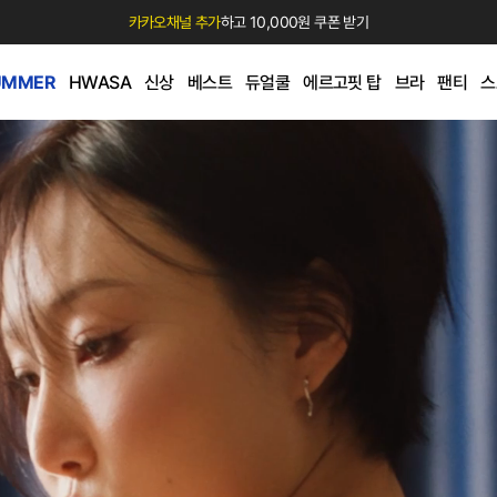
카카오채널 추가
하고 10,000원 쿠폰 받기
UMMER
HWASA
신상
베스트
듀얼쿨
에르고핏 탑
브라
팬티
스