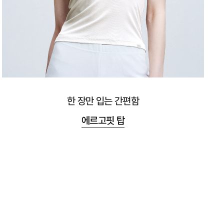
한 장만 입는 간편함
에르고핏 탑