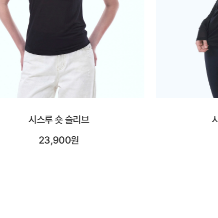
시스루 롱 슬리브
시어레
25,900원