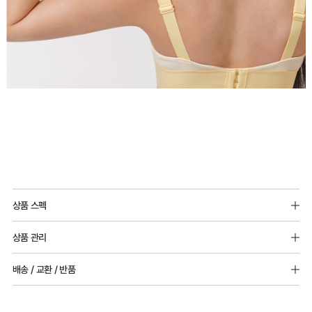
상품 스펙
몰드두께 : 전 사이즈 6mm 볼륨패드 추가 가능
상품 관리
어깨끈 : 전 사이즈 2cm
[Care Guide]
배송 / 교환 / 반품
소재 : 레이온 27%, 폴리에스터69%, 폴리우레탄4%
1. 고온 세탁은 제품 변형의 원인이 될 수 있으므로, 미지근한 물로 세탁해 주세요.
2. 기계 세탁을 할 경우 제품 손상 및 변형 방지를 위해, 반드시 세탁망을 사용해 주세요.
[배송]
3. 건조기 사용 시 고온으로 인한 제품 손상 및 변형이 발생할 수 있으므로 자연 건조해
· 택배사: 한진택배 (1588-0011) | 기본 배송비 2,500원 / 3만원 이상 무료배송