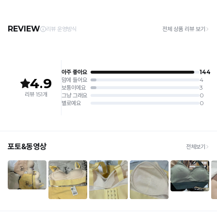
주세요.
· 제주 +3,000원 / 도서산간 +5,000원 (교환·반품 시 왕복 총 비용 11,000원
4. 짙은 색상과 밝은 색상은 분리하여 세탁해 주세요.
~15,000원)
5. 땀과 비 등에 젖은 상태로 방치할 경우, 변색 또는 이염현상이 나타날 수 있습니다.
· 평일 오전 10시 이전 결제 완료 시 당일 발송 (이후 1~3 영업일 소요)
6. 소비자 부주의로 인한 제품 손상은 보상되지 않습니다.
· 주문 폭주 시 순차 발송으로 배송이 지연될 수 있는 점 양해 부탁드리며, 배송 지연은 무
상 반품 사유에 해당하지 않습니다.
[Product Info]
제조원: (주)컴포트랩 협력 업체
[교환 / 반품]
판매원: (주)컴포트랩
접수
제조국:
중국
· 수령 후 7일 이내 마이페이지 또는 1:1 채팅으로 접수 → 수령 후 10일 이내 도착분 처리
가능
배송비
· 단순변심 (사이즈·컬러·디자인 변경): 교환·반품 배송비 5,000원
· 불량 상품: 동일 상품(동일 컬러·사이즈) 1회 교환 / 다른 디자인 교환 시 배송비 5,000
원
· 빠른 수령이 필요할 경우, 교환보다 전체반품 후 재구매를 권장합니다.
(교환: 약 10영업일 / 반품: 약 7영업일 소요, 배송비 동일)
세트 교환 유의
· 옵션 품절 우려가 있으므로 세트 구매 시 함께 반송 권장
· 단품 반송 후 품절 시 대체 상품 안내 / 추가 접수 시 배송비 발생 가능
교환·반품 불가
· 수령 후 7일 초과 / 택 제거·세탁·착용·훼손·오염된 상품
· 불량·오배송이라도 택 제거 또는 세탁 후에는 불가