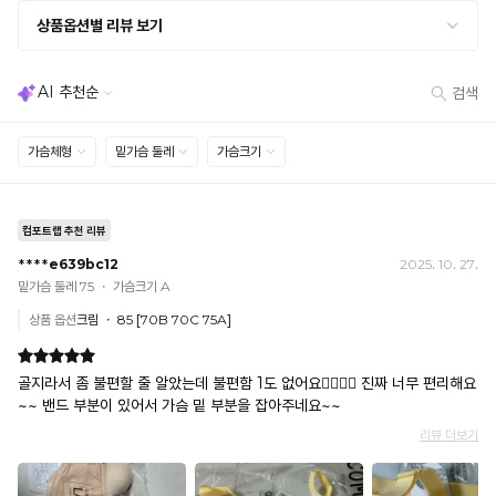
· 사이즈 허용 오차(약 1cm) / 실밥·미세 컬러 차이 등 대량생산 특성에 의한 사소한 차이
· 고객 부주의로 인한 변형·훼손·오염
· 다종 PACK 구성 상품의 부분 반품 및 타상품 교환 불가
[결제]
무통장(가상계좌)
· 입금자명: ㈜컴포트랩 / 주문 후 3일 이내 입금 (기간 초과 시 자동 취소, 복구 불가)
· 금액·은행·계좌번호 오입력 시 송금 불가 → 정확히 확인 후 입금 / 문의: 1:1 채팅
· 여러 건 주문 시 가상계좌별로 각각 입금 (총액 일괄 입금 불가)
예) 1만원 A + 1만원 B → 각 1만원씩 입금 O / 합산 2만원 입금 ✕
휴대폰 결제
· 취소 가능: 결제한 당월 말일까지
예) 12/30 결제 → 12/31까지 취소 가능
· 당월 취소 불가 시: 수수료 3.5% 차감 후 현금 환불
쿠폰
· 일반 상품 구매 시에만 적용 가능
· 이벤트·1+1·세트·할인 적용 상품·ACC·프리미엄·다종구성 상품은 적용 불가
· 배송 준비 중이라도 송장 등록 후에는 주문 취소 불가
· 배송 중 미협의 반품 접수 시, 회수 완료 후 단순변심 반품으로 처리되어 배송비가 부과
됩니다.