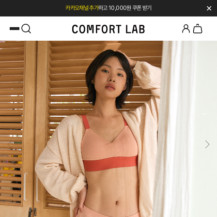
✕
첫 구매 시 베스트셀러 50% 즉시 할인