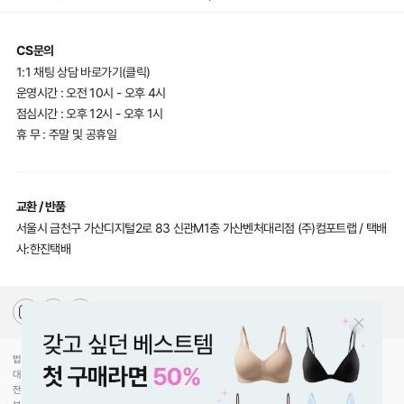
CS문의
1:1 채팅 상담 바로가기(클릭)
운영시간 : 오전 10시 - 오후 4시
점심시간 : 오후 12시 - 오후 1시
휴 무 : 주말 및 공휴일
교환 / 반품
서울시 금천구 가산디지털2로 83 신관M1층 가산벤처대리점 (주)컴포트랩 / 택배
사:한진택배
법인명(상호)
(주)컴포트랩
대표자(성명)
최선미
전화
070-5217-2205