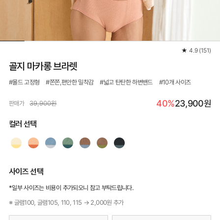
★
4.9
(
151
)
골지 마카롱 브라렛
#몰드 고정형 #쫀쫀,편안한 밀착감 #넓고 탄탄한 하변밴드 #10개 사이즈
40%
23,900원
판매가
39,900원
컬러 선택
사이즈 선택
*일부 사이즈는 비용이 추가되오니 참고 부탁드립니다.
※ 글램100, 글램105, 110, 115 → 2,000원 추가