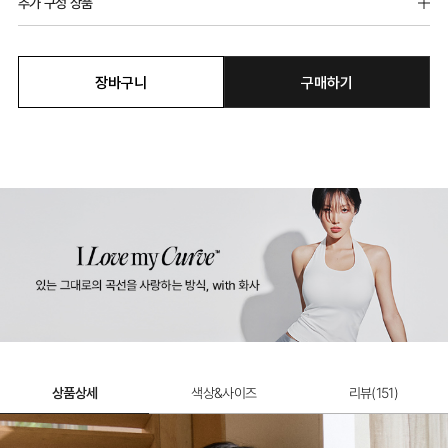
추가 구성 상품
장바구니
구매하기
골지소프트 팬티
8,900원
상품상세
색상&사이즈
리뷰(
151
)