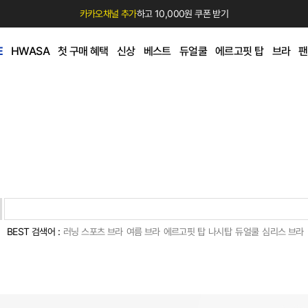
카카오채널 추가
하고 10,000원 쿠폰 받기
E
HWASA
첫 구매 혜택
신상
베스트
듀얼쿨
에르고핏 탑
브라
팬
BEST 검색어 :
러닝 스포츠 브라
여름 브라
에르고핏 탑
나시탑
듀얼쿨
심리스 브라