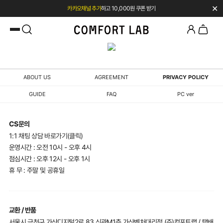
✕
카카오채널 추가
하고 10,000원 쿠폰 받기
첫 구매 시 베스트셀러 50% 즉시 할인
ABOUT US
AGREEMENT
PRIVACY POLICY
GUIDE
FAQ
PC ver
CS문의
1:1 채팅 상담 바로가기(클릭)
운영시간 : 오전 10시 - 오후 4시
점심시간 : 오후 12시 - 오후 1시
휴 무 : 주말 및 공휴일
교환 / 반품
서울시 금천구 가산디지털2로 83 신관M1층 가산벤처대리점 (주)컴포트랩 / 택배