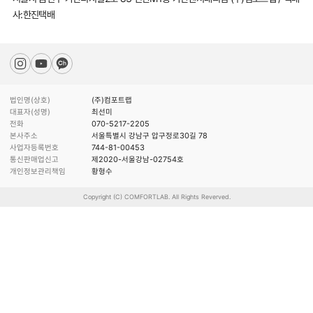
사:한진택배
법인명(상호)
(주)컴포트랩
대표자(성명)
최선미
전화
070-5217-2205
본사주소
서울특별시 강남구 압구정로30길 78
사업자등록번호
744-81-00453
통신판매업신고
제2020-서울강남-02754호
개인정보관리책임
황형수
Copyright (C) COMFORTLAB. All Rights Reverved.