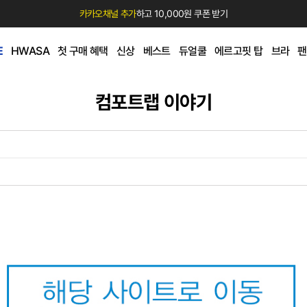
카카오채널 추가
하고 10,000원 쿠폰 받기
E
HWASA
첫 구매 혜택
신상
베스트
듀얼쿨
에르고핏 탑
브라
팬
컴포트랩 이야기