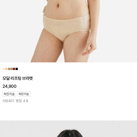
■
■
■
■
■
■
모달 리프팅 브라렛
24,900
리뷰
401
평점
4.8