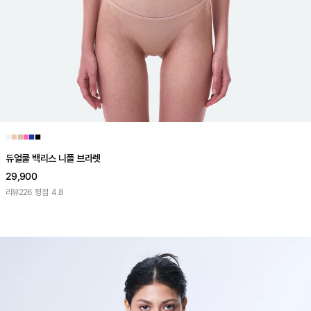
■
■
■
■
■
■
듀얼쿨 백리스 니플 브라렛
29,900
리뷰
226
평점
4.8