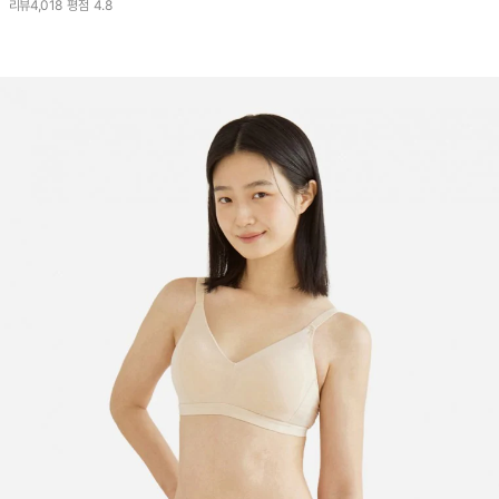
리뷰
4,018
평점
4.8