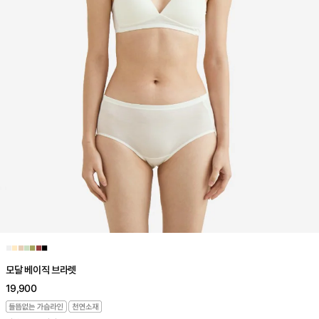
■
■
■
■
■
■
■
모달 베이직 브라렛
19,900