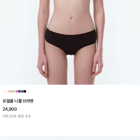
■
■
■
■
■
■
■
■
■
듀얼쿨 니플 브라렛
24,900
리뷰
1,518
평점
4.8