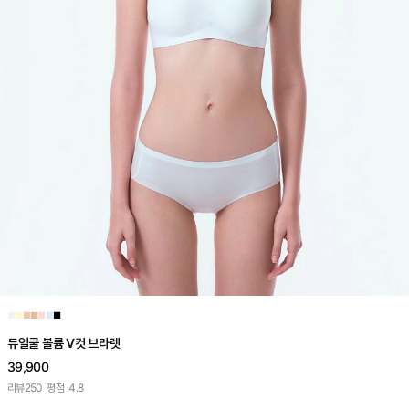
■
■
■
■
■
■
■
듀얼쿨 볼륨 V컷 브라렛
39,900
리뷰
250
평점
4.8