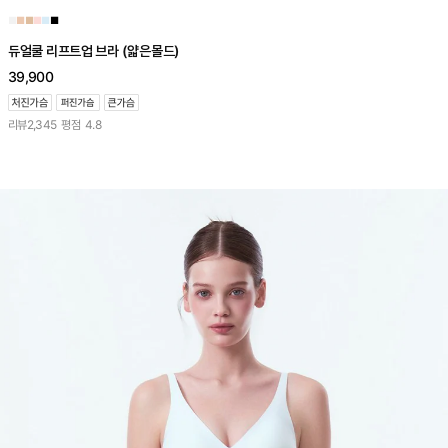
■
■
■
■
■
■
듀얼쿨 리프트업 브라 (얇은몰드)
39,900
리뷰
2,345
평점
4.8