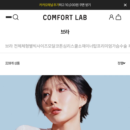
✕
카카오채널 추가
하고 10,000원 쿠폰 받기
첫 구매 시 베스트셀러 50% 즉시 할인
브라
브라 전체
체형별
빅사이즈
모달
코튼
심리스
쿨소재
이너탑
프리미엄
가슴수술 
228
개 상품
정렬