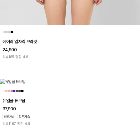
■
■
■
■
에어리 일자넥 브라렛
24,900
리뷰
185
평점
4.8
■
■
■
■
■
■
■
■
듀얼쿨 튜브탑
37,900
리뷰
1,167
평점
4.9