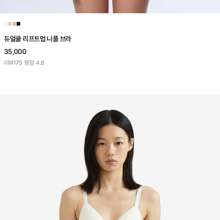
■
■
■
■
듀얼쿨 리프트업 니플 브라
35,000
리뷰
175
평점
4.8