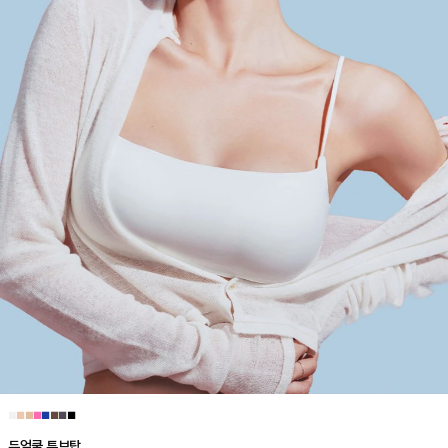
■
■
■
■
■
■
■
■
듀얼쿨 튜브탑