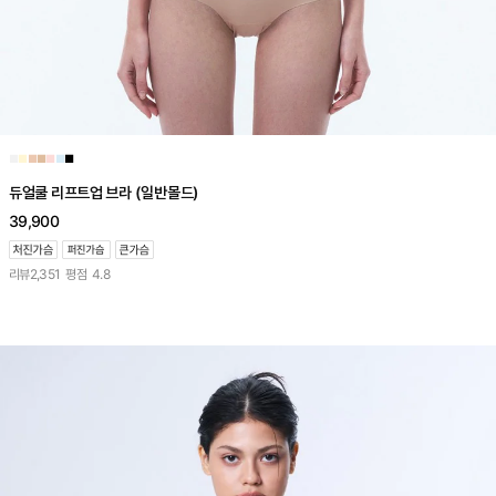
■
■
■
■
■
■
■
듀얼쿨 리프트업 브라 (일반몰드)
39,900
리뷰
2,351
평점
4.8