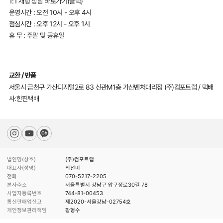
1:1 채팅 상담 바로가기(클릭)
운영시간 : 오전 10시 - 오후 4시
점심시간 : 오후 12시 - 오후 1시
휴 무 : 주말 및 공휴일
교환 / 반품
서울시 금천구 가산디지털2로 83 신관M1층 가산벤처대리점 (주)컴포트랩 / 택배
사:한진택배
법인명(상호)
(주)컴포트랩
대표자(성명)
최선미
전화
070-5217-2205
본사주소
서울특별시 강남구 압구정로30길 78
사업자등록번호
744-81-00453
통신판매업신고
제2020-서울강남-02754호
개인정보관리책임
황형수